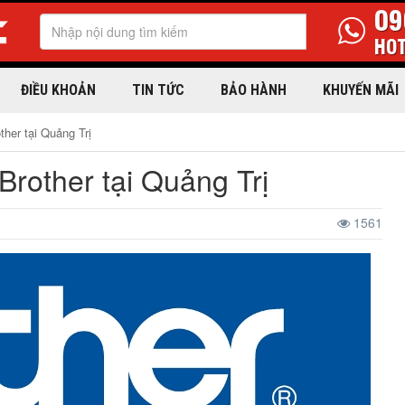
09
HOT
ĐIỀU KHOẢN
TIN TỨC
BẢO HÀNH
KHUYẾN MÃI
her tại Quảng Trị
rother tại Quảng Trị
1561