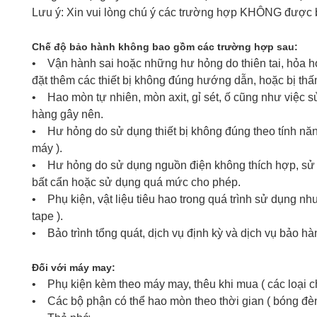
Lưu ý: Xin vui lòng chú ý các trường hợp KHÔNG được
Chế độ bảo hành không bao gồm các trường hợp sau:
• Vận hành sai hoặc những hư hỏng do thiên tai, hỏa hoạn
đặt thêm các thiết bị không đúng hướng dẫn, hoặc bị thấ
• Hao mòn tự nhiên, mòn axit, gỉ sét, ố cũng như việc 
hàng gây nên.
• Hư hỏng do sử dụng thiết bị không đúng theo tính nă
máy ).
• Hư hỏng do sử dụng nguồn điện không thích hợp, sử
bất cẩn hoặc sử dụng quá mức cho phép.
• Phụ kiện, vật liệu tiêu hao trong quá trình sử dụng như t
tape ).
• Bảo trình tổng quát, dịch vụ định kỳ và dịch vụ bảo hà
Đối với máy may:
• Phụ kiện kèm theo máy may, thêu khi mua ( các loại châ
• Các bộ phận có thể hao mòn theo thời gian ( bóng đèn,