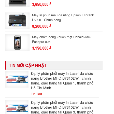
3,650,000
đ
Máy in phun màu đa năng Epson Ecotank
L5390 - Chính hãng
8,200,000
đ
Máy chấm công khuôn mặt Ronald Jack
Facepro-006
3,150,000
đ
TIN MỚI CẬP NHẬT
Đại lý phân phối máy in Laser đa chức
năng Brother MFC-B7810DW - chính
hãng, giao hàng tại Quận 1, thành phố
Hồ Chí Minh
Tin Tức
Đại lý phân phối máy in Laser đa chức
năng Brother MFC-B7810DW - chính
hãng, giao hàng tại Quận 3, thành phố