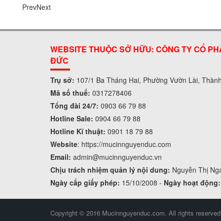
Prev
Next
WEBSITE THUỘC SỞ HỮU: CÔNG TY CỔ PH
ĐỨC
Trụ sở:
107/1 Ba Tháng Hai, Phường Vườn Lài, Thàn
Mã số thuế:
0317278406
Tổng đài 24/7:
0903 66 79 88
Hotline Sale:
0904 66 79 88
Hotline Kĩ thuật:
0901 18 79 88
Website
:
https://mucinnguyenduc.com
Email:
admin
@mucinnguyenduc.vn
Chịu trách nhiệm quản lý nội dung:
Nguyễn Thị Ng
Ngày cấp giấy phép:
15/10/2008 -
Ngày hoạt động:
Copyright © 2016 Mucinnguyenduc.com. All rights reserved