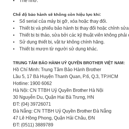
• Thẻ nhớ.
Chế độ bảo hành sẽ không còn hiệu lực khi:
• Số serial của máy bị gỡ, xóa hoặc thay đổi.
• Thiết bị và phiếu bảo hành bị thay đổi hoặc chỉnh sửa
• Thiết bị bị tháo, sửa bởi các kỹ thuật viên không phải 
• Sử dụng thiết bị, vật tư không chính hãng.
• Thiết bị mượn từ người sử dụng khác.
TRUNG TÂM BẢO HÀNH UỶ QUYỀN BROTHER VIỆT NAM:
Hồ Chí Minh: Trung Tâm Bảo Hành Brother
Lầu 5, 17 Bà Huyện Thanh Quan, P.6, Q.3, TP.HCM
Hotline: 1900 6062
Hà Nội: CN TTBH Uỷ Quyền Brother Hà Nội
30 Nguyễn Du, Quận Hai Bà Trưng, HN
ĐT: (04) 39726071
Đà Nẵng: CN TTBH Uỷ Quyền Brother Đà Nẵng
47 Lê Hồng Phong, Quận Hải Châu, ĐN
ĐT: (0511) 3889789