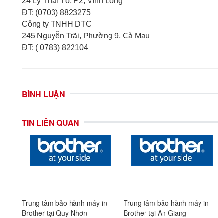
24 Lý Thái Tổ, P2, Vĩnh Long
ĐT: (0703) 8823275
Công ty TNHH DTC
245 Nguyễn Trãi, Phường 9, Cà Mau
ĐT: ( 0783) 822104
BÌNH LUẬN
TIN LIÊN QUAN
in
Trung tâm bảo hành máy in
Trung tâm bảo hành máy in
Brother tại An Giang
Brother tại Kiên Giang