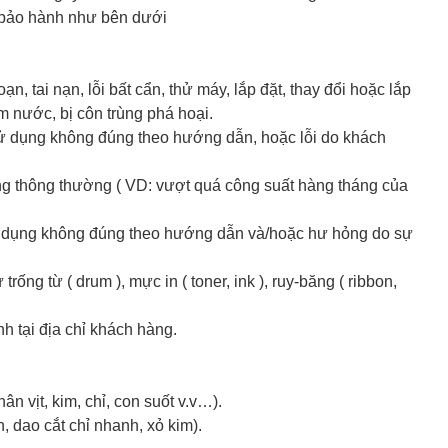
 bảo hành như bên dưới
, tai nạn, lỗi bất cẩn, thử máy, lắp đặt, thay đổi hoặc lắp
m nước, bị côn trùng phá hoại.
sử dụng không đúng theo hướng dẫn, hoặc lỗi do khách
ng thông thường ( VD: vượt quá công suất hàng tháng của
 dụng không đúng theo hướng dẫn và/hoặc hư hỏng do sự
rống từ ( drum ), mực in ( toner, ink ), ruy-băng ( ribbon,
nh tại địa chỉ khách hàng.
n vịt, kim, chỉ, con suốt v.v…).
 dao cắt chỉ nhanh, xỏ kim).