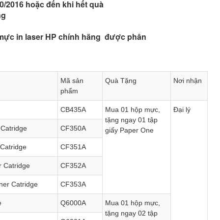
2016 hoặc đến khi hết quà
ng
 in laser HP chính hãng được phân
Mã sản
Quà Tặng
Nơi nhận
phẩm
CB435A
Mua 01 hộp mực,
Đại lý
tặng ngay 01 tập
 Catridge
CF350A
giấy Paper One
 Catridge
CF351A
r Catridge
CF352A
er Catridge
CF353A
ge
Q6000A
Mua 01 hộp mực,
tặng ngay 02 tập