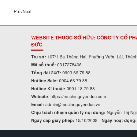
Prev
Next
WEBSITE THUỘC SỞ HỮU: CÔNG TY CỔ PH
ĐỨC
Trụ sở:
107/1 Ba Tháng Hai, Phường Vườn Lài, Thàn
Mã số thuế:
0317278406
Tổng đài 24/7:
0903 66 79 88
Hotline Sale:
0904 66 79 88
Hotline Kĩ thuật:
0901 18 79 88
Website
:
https://mucinnguyenduc.com
Email:
admin
@mucinnguyenduc.vn
Chịu trách nhiệm quản lý nội dung:
Nguyễn Thị Ng
Ngày cấp giấy phép:
15/10/2008 -
Ngày hoạt động: