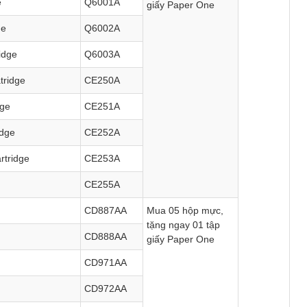
ge
Q6001A
giấy Paper One
dge
Q6002A
ridge
Q6003A
atridge
CE250A
idge
CE251A
ridge
CE252A
rtridge
CE253A
CE255A
CD887AA
Mua 05 hộp mực,
tặng ngay 01 tập
CD888AA
giấy Paper One
CD971AA
CD972AA