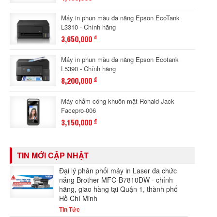
Máy in phun màu đa năng Epson EcoTank
L3310 - Chính hãng
3,650,000
đ
Máy in phun màu đa năng Epson Ecotank
L5390 - Chính hãng
8,200,000
đ
Máy chấm công khuôn mặt Ronald Jack
Facepro-006
3,150,000
đ
TIN MỚI CẬP NHẬT
Đại lý phân phối máy in Laser đa chức
năng Brother MFC-B7810DW - chính
hãng, giao hàng tại Quận 1, thành phố
Hồ Chí Minh
Tin Tức