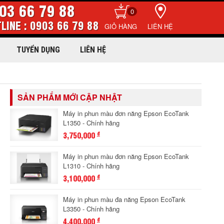
03 66 79 88
0
LINE : 0903 66 79 88
LIÊN HỆ
TUYỂN DỤNG
LIÊN HỆ
SẢN PHẨM MỚI CẬP NHẬT
Máy in phun màu đơn năng Epson EcoTank
L1350 - Chính hãng
3,750,000
đ
Máy in phun màu đơn năng Epson EcoTank
L1310 - Chính hãng
3,100,000
đ
Máy in phun màu đa năng Epson EcoTank
L3350 - Chính hãng
4,400,000
đ