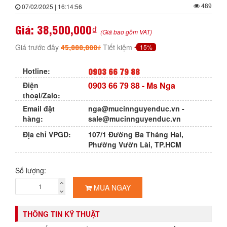
489
07/02/2025 | 16:14:56
Giá:
38,500,000₫
(Giá bao gồm VAT)
45,000,000₫
Giá trước đây
Tiết kiệm
15%
0903 66 79 88
Hotline:
0903 66 79 88
- Ms Nga
Điện
thoại/Zalo:
Email đặt
nga@mucinnguyenduc.vn
-
hàng:
sale@mucinnguyenduc.vn
Địa chỉ VPGD:
107/1 Đường Ba Tháng Hai,
Phường Vườn Lài, TP.HCM
Số lượng:
MUA NGAY
THÔNG TIN KỸ THUẬT