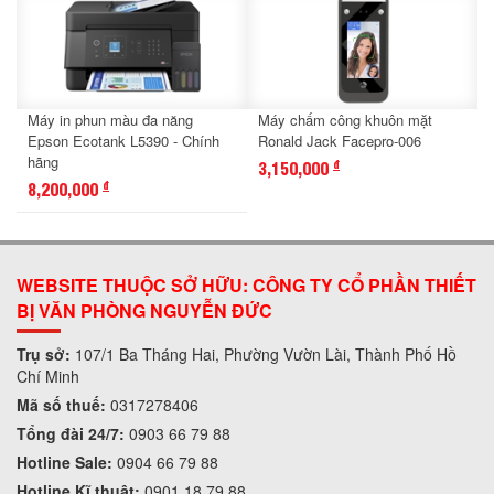
Máy in phun màu đa năng
Máy chấm công khuôn mặt
Epson Ecotank L5390 - Chính
Ronald Jack Facepro-006
hãng
3,150,000
đ
8,200,000
đ
WEBSITE THUỘC SỞ HỮU: CÔNG TY CỔ PHẦN THIẾT
BỊ VĂN PHÒNG NGUYỄN ĐỨC
Trụ sở:
107/1 Ba Tháng Hai, Phường Vườn Lài, Thành Phố Hồ
Chí Minh
Mã số thuế:
0317278406
Tổng đài 24/7:
0903 66 79 88
Hotline Sale:
0904 66 79 88
Hotline Kĩ thuật:
0901 18 79 88