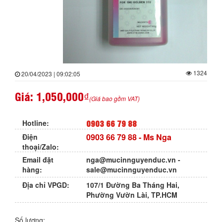
1324
20/04/2023 | 09:02:05
Giá:
1,050,000₫
(Giá bao gồm VAT)
0903 66 79 88
Hotline:
0903 66 79 88
- Ms Nga
Điện
thoại/Zalo:
Email đặt
nga@mucinnguyenduc.vn
-
hàng:
sale@mucinnguyenduc.vn
Địa chỉ VPGD:
107/1 Đường Ba Tháng Hai,
Phường Vườn Lài, TP.HCM
Số lượng: