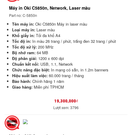
Máy in Oki C5850n, Network, Laser màu
Part no: C-5850n
Tên máy in:
Oki C5850n Máy in laser màu
Loại máy in:
Laser màu
Khổ giấy in:
Tối đa khổ A4
Tốc độ in:
In màu 26 trang / phút, trắng đen 32 trang / phút
Tốc độ xử lý:
200 MHz
Bộ nhớ ram:
64 MB
Độ phân giải:
1200 x 600 dpi
Chuẩn kết nối:
USB, 1.1, Network
Chức năng đặc biệt:
In mạng có sẵn, in
1.2m banners
Hiệu suất làm việc:
60.000 trang / tháng
Bảo hành:
Chính hãng 1 năm
Giao hàng:
Miễn phí TPHCM
19,300,000₫
Lượt xem: 3796