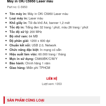
Máy in OKi C5950 Laser màu
Part no: C-5950
Tên máy in:
Máy in OKi C5950 Laser màu
Loại máy in:
Laser màu
Khổ giấy in:
Tối đa khổ A4, banner 1,2 mét
Tốc độ in:
Trắng đen 32 trang / phút, màu 26 trang / phút
Tốc độ xử lý:
200 MHz
Bộ nhớ ram:
64 MB
Độ phân giải:
1200 x 600 dpi
Chuẩn kết nối:
USB 2.0, Network
Chức năng đặc biệt:
In mạng có sẵn
Hiệu suất làm việc:
60.000 trang / tháng
Mực in sử dụng:
C5850BK/C/M/Y
Bảo hành:
Chính hãng 1 năm
Giao hàng:
Miễn phí TPHCM
LIÊN HỆ
Lượt xem: 1353
SẢN PHẨM CÙNG LOẠI