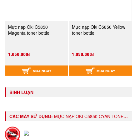
Mực nạp Oki C5850
Mực nạp Oki C5850 Yellow
Magenta toner bottle
toner bottle
1,050,000₫
1,050,000₫
MUA NGAY
MUA NGAY
BÌNH LUẬN
CÁC MÁY SỬ DỤNG:
MỰC NẠP OKI C5850 CYAN TONER BOTTLE