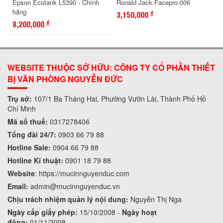
Epson Ecotank L5390 - Chính
Ronald Jack Facepro-006
hãng
3,150,000
đ
8,200,000
đ
WEBSITE THUỘC SỞ HỮU: CÔNG TY CỔ PHẦN THIẾT
BỊ VĂN PHÒNG NGUYỄN ĐỨC
Trụ sở:
107/1 Ba Tháng Hai, Phường Vườn Lài, Thành Phố Hồ
Chí Minh
Mã số thuế:
0317278406
Tổng đài 24/7:
0903 66 79 88
Hotline Sale:
0904 66 79 88
Hotline Kĩ thuật:
0901 18 79 88
Website
:
https://mucinnguyenduc.com
Email:
admin
@mucinnguyenduc.vn
Chịu trách nhiệm quản lý nội dung:
Nguyễn Thị Nga
Ngày cấp giấy phép:
15/10/2008 -
Ngày hoạt
động:
01/11/2008