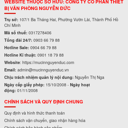
WEBSITE THUỘC SỞ HỮU: CÔNG TY CỔ PHẦN THIẾT
BỊ VĂN PHÒNG NGUYỄN ĐỨC
Trụ sở:
107/1 Ba Tháng Hai, Phường Vườn Lài, Thành Phố Hồ
Chí Minh
Mã số thuế:
0317278406
Tổng đài 24/7:
0903 66 79 88
Hotline Sale:
0904 66 79 88
Hotline Kĩ thuật:
0901 18 79 88
Website
:
https://mucinnguyenduc.com
Email:
admin
@mucinnguyenduc.vn
Chịu trách nhiệm quản lý nội dung:
Nguyễn Thị Nga
Ngày cấp giấy phép:
15/10/2008 -
Ngày hoạt
động:
01/11/2008
CHÍNH SÁCH VÀ QUY ĐỊNH CHUNG
Quy định và hình thức thanh toán
Chính sách vận chuyển, giao nhận hàng hóa
Chính sách bảo hành sản phẩm