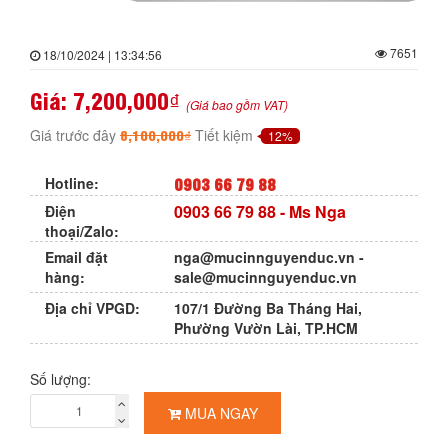
7651
18/10/2024 | 13:34:56
Giá:
7,200,000₫
(Giá bao gồm VAT)
8,100,000₫
Giá trước đây
Tiết kiệm
12%
0903 66 79 88
Hotline:
0903 66 79 88
- Ms Nga
Điện
thoại/Zalo:
Email đặt
nga@mucinnguyenduc.vn
-
hàng:
sale@mucinnguyenduc.vn
Địa chỉ VPGD:
107/1 Đường Ba Tháng Hai,
Phường Vườn Lài, TP.HCM
Số lượng:
MUA NGAY