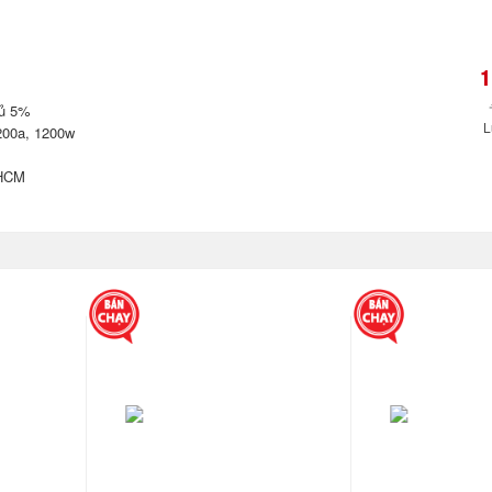
1
hủ 5%
L
200a
,
1200w
PHCM