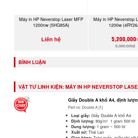
Máy in HP Neverstop Laser MFP
Máy in HP Neverstop 
MUA NGAY
MUA NGA
1200nw (5HG85A)
1200w (4RY26
5,200,000
Liên hệ
5,300,000₫
BÌNH LUẬN
VẬT TƯ LINH KIỆN:
MÁY IN HP NEVERSTOP LASER
Giấy Double A khổ A4, định lượn
Part no: Double A [1]
Loại giấy:
Giấy Double A khổ A4
Định lượng:
80g/m² 1 gram 500 tờ
Dung lượng:
1 gram ~ 500 tờ
Xuất xứ:
Thái Lan
Giao hàng:
Toàn quốc, miễn phí nộ