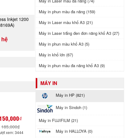
Máy in Laser màu đa năng (74)
Máy in phun màu đa năng (159)
ess Inkjet 1200
A NGAY
Máy in Laser màu khổ A3 (21)
(C8169A)
Máy in Laser trắng đen đơn năng khổ A3 (27)
 hệ
Máy in phun màu khổ A3 (5)
Máy in khổ lớn (67)
Máy in phun màu đa năng khổ A3 (9)
MÁY IN
Máy in HP (821)
Máy in Sindoh (1)
150,000₫
Máy in FUJIFILM (21)
185,000₫
Máy in HALLOYA (0)
ượt xem: 3444