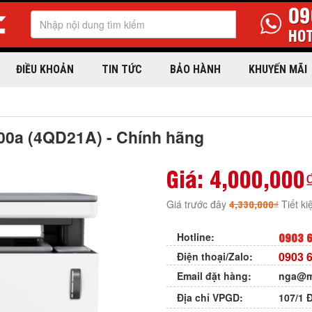
09
HOT
ĐIỀU KHOẢN
TIN TỨC
BẢO HÀNH
KHUYẾN MÃI
00a (4QD21A) - Chính hãng
Giá:
4,000,000
4,330,000₫
Giá trước đây
Tiết k
0903 6
Hotline:
0903 6
Điện thoại/Zalo:
Email đặt hàng:
nga@m
Địa chỉ VPGD:
107/1 