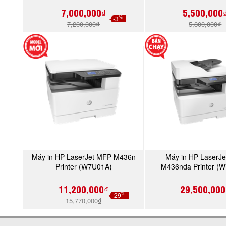
7,000,000₫
5,500,000
%
-3
7,200,000₫
5,800,000₫
Máy in HP LaserJet MFP M436n
Máy in HP LaserJ
MUA NGAY
MUA NGA
Printer (W7U01A)
M436nda Printer (
11,200,000₫
29,500,000
%
-29
15,770,000₫