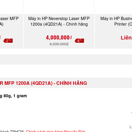
Laser MFP
Máy in HP Neverstop Laser MFP
Máy in HP Busin
Y
MUA NGAY
MU
A)
1200a (4QD21A) - Chính hãng
Printer 
₫
4,000,000₫
Liên
%
%
-2
-8
4,330,000₫
 MFP 1200A (4QD21A) - CHÍNH HÃNG
g 80g, 1 gram
L
i thành TPHCM.
Chính sách giao hàng Nguyễn Đức