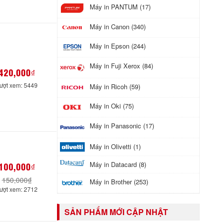
Máy in PANTUM (17)
Máy in Canon (340)
Máy in Epson (244)
Máy in Fuji Xerox (84)
420,000₫
ượt xem: 5449
Máy in Ricoh (59)
Máy in Oki (75)
Máy in Panasonic (17)
Máy in Olivetti (1)
Máy in Datacard (8)
100,000₫
150,000₫
Máy in Brother (253)
ượt xem: 2712
SẢN PHẨM MỚI CẬP NHẬT