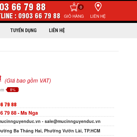
03 66 79 88
0
LINE : 0903 66 79 88
LIÊN HỆ
TUYỂN DỤNG
LIÊN HỆ
₫
(Giá bao gồm VAT)
iệm
8%
6 79 88
6 79 88
- Ms Nga
ucinnguyenduc.vn
-
sale@mucinnguyenduc.vn
Đường Ba Tháng Hai, Phường Vườn Lài, TP.HCM