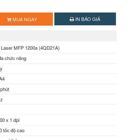
IN BÁO GIÁ
MUA NGAY
 Laser MFP 1200a (4QD21A)
 đa chức năng
py
 A4
 phút
Hz
00 x 1 dpi
 tốc độ cao