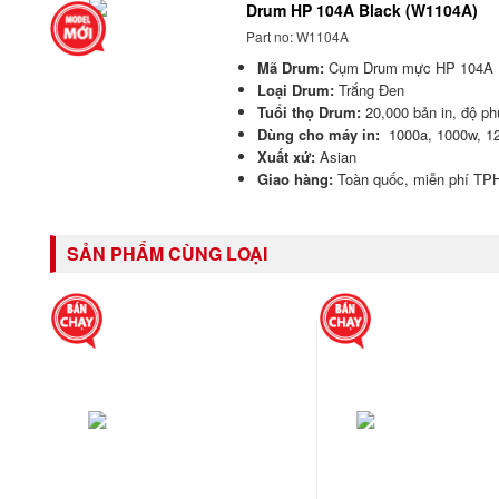
Drum HP 104A Black (W1104A)
Part no: W1104A
Mã Drum:
Cụm Drum mực HP 104A
Loại Drum:
Trắng Đen
Tuổi thọ Drum:
20,000 bản in, độ p
Dùng cho máy in
:
1000a
,
1000w
,
1
Xuất xứ:
Asian
Giao hàng:
Toàn quốc, miễn phí T
SẢN PHẨM CÙNG LOẠI