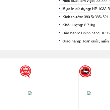
Hiệu suất làm việc:
20.000 tr
Mực in sử dụng:
HP 103A Bl
Kích thước:
380.5x385x52
Khối lượng:
8.71kg
Bảo hành:
Chính hãng HP 12
Giao hàng:
Toàn quốc, miễn 