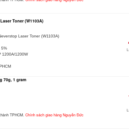
 Laser Toner (W1103A)
Neverstop Laser Toner (W1103A)
ủ 5%
L
P 1200A/1200W
 TPHCM
g 70g, 1 gram
L
i thành TPHCM.
Chính sách giao hàng Nguyễn Đức