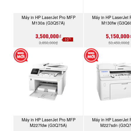
Máy in HP LaserJet Pro MFP
Máy in HP LaserJet
MUA NGAY
MUA NGA
M130a (G3Q57A)
M130fw (G3Q6
3,500,000₫
5,150,000
%
-10
3,850,000₫
53,450,000₫
Máy in HP LaserJet Pro MFP
Máy in HP LaserJet
MUA NGAY
MUA NGA
M227fdw (G3Q75A)
M227sdn (G3Q7