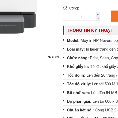
Số lượng:
THÔNG TIN KỸ THUẬT
Model:
Máy in HP Neverstop
Loại máy:
In laser trắng đen
4689
Chức năng:
Print, Scan, Co
Khổ giấy in:
Tối đa khổ giấy
Tốc độ in:
Lên đến 20 trang /
Tốc độ xử lý
: Lên tới 500 M
Bộ nhớ ram:
Lên đến 64 MB
Độ phân giải:
Lên tới 600 x 6
Chuẩn kết nối:
Cổng USB 2.0