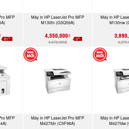
 Pro MFP
Máy in HP LaserJet Pro MFP
Máy in HP Las
Y
MUA NGAY
MU
0A)
M130fn (G3Q59A)
M130nw (
₫
4,550,000₫
3,890
%
%
-91
-3
4,678,000₫
4,270,
 Pro MFP
Máy in HP LaserJet Pro MFP
Máy in HP Las
Y
MUA NGAY
MU
4A)
M427fdn (C5F98A)
M427fdw 