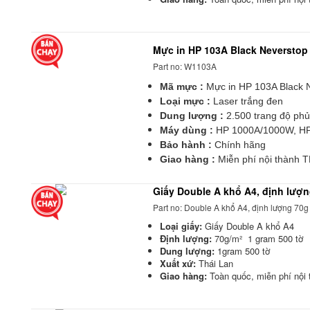
Mực in HP 103A Black Neverstop
Part no: W1103A
Mã mực :
Mực in HP 103A Black 
Loại mực :
Laser trắng đen
Dung lượng :
2.500 trang độ ph
Máy dùng :
HP 1000A/1000W, H
Bảo hành :
Chính hãng
Giao hàng :
Miễn phí nội thành
Giấy Double A khổ A4, định lượn
Part no: Double A khổ A4, định lượng 70g
Loại giấy:
Giấy Double A khổ A4
Định lượng:
70g/m² 1 gram 500 tờ
Dung lượng:
1gram 500 tờ
Xuất xứ:
Thái Lan
Giao hàng:
Toàn quốc, miễn phí nộ