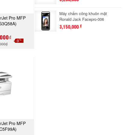
Máy chấm công khuôn mặt
erJet Pro MFP
Ronald Jack Facepro-006
A NGAY
G3Q58A)
3,150,000
đ
,000₫
%
-9
000₫
erJet Pro MFP
A NGAY
(C5F99A)