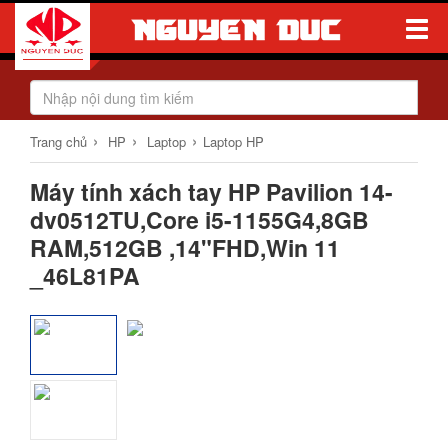
Toggle
Naviga
›
›
›
Trang chủ
HP
Laptop
Laptop HP
Máy tính xách tay HP Pavilion 14-
dv0512TU,Core i5-1155G4,8GB
RAM,512GB ,14"FHD,Win 11
_46L81PA