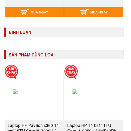
MUA NGAY
MUA NGAY
BÌNH LUẬN
SẢN PHẨM CÙNG LOẠI
Laptop HP Pavilion x360 14-
Laptop HP 14-bs111TU
ba065TU Core i5-7200U /
Core i5-8250U / 3MS13PA