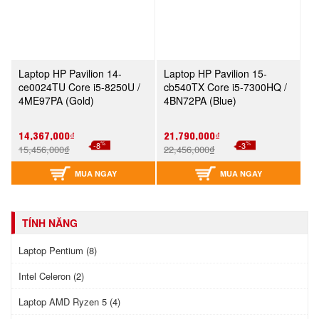
Laptop HP Pavilion 14-
Laptop HP Pavilion 15-
ce0024TU Core i5-8250U /
cb540TX Core i5-7300HQ /
4ME97PA (Gold)
4BN72PA (Blue)
14,367,000₫
21,790,000₫
%
%
-8
-3
15,456,000₫
22,456,000₫
MUA NGAY
MUA NGAY
TÍNH NĂNG
Laptop Pentium (8)
Intel Celeron (2)
Laptop AMD Ryzen 5 (4)