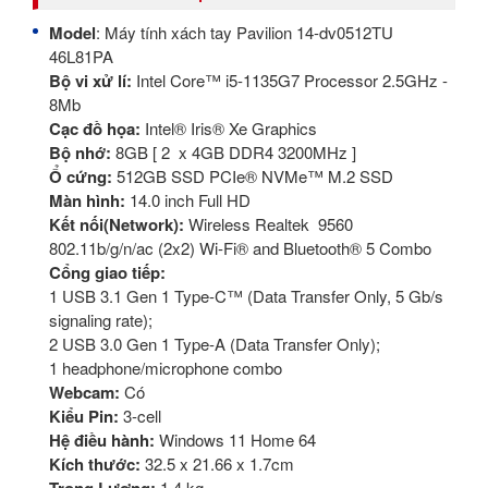
Model
: Máy tính xách tay Pavilion 14-dv0512TU
46L81PA
Bộ vi xử lí:
Intel Core™ i5-1135G7 Processor 2.5GHz -
8Mb
Cạc đồ họa:
Intel® Iris® Xe Graphics
Bộ nhớ:
8GB [ 2 x 4GB DDR4 3200MHz ]
Ổ cứng:
512GB SSD PCIe® NVMe™ M.2 SSD
Màn hình:
14.0 inch Full HD
Kết nối(Network):
Wireless Realtek 9560
802.11b/g/n/ac (2x2) Wi-Fi® and Bluetooth® 5 Combo
Cổng giao tiếp:
1 USB 3.1 Gen 1 Type-C™ (Data Transfer Only, 5 Gb/s
signaling rate);
2 USB 3.0 Gen 1 Type-A (Data Transfer Only);
1 headphone/microphone combo
Webcam:
Có
Kiểu Pin:
3-cell
Hệ điều hành:
Windows 11 Home 64
Kích thước:
32.5 x 21.66 x 1.7cm
1.4 kg