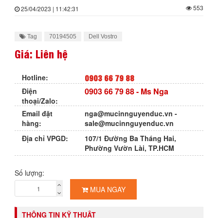
553
25/04/2023 | 11:42:31
Tag
70194505
Dell Vostro
Giá: Liên hệ
0903 66 79 88
Hotline:
0903 66 79 88
- Ms Nga
Điện
thoại/Zalo:
Email đặt
nga@mucinnguyenduc.vn
-
hàng:
sale@mucinnguyenduc.vn
Địa chỉ VPGD:
107/1 Đường Ba Tháng Hai,
Phường Vườn Lài, TP.HCM
Số lượng:
MUA NGAY
THÔNG TIN KỸ THUẬT