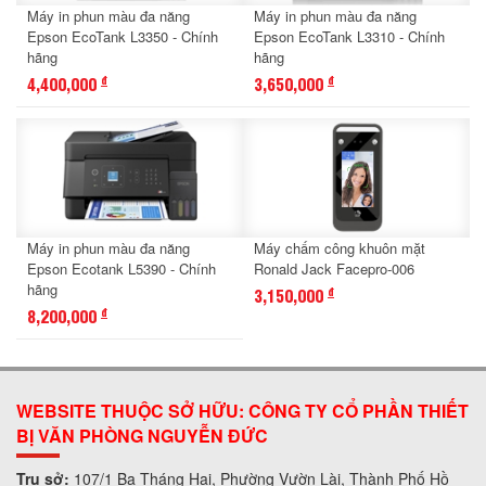
Máy in phun màu đa năng
Máy in phun màu đa năng
Epson EcoTank L3350 - Chính
Epson EcoTank L3310 - Chính
hãng
hãng
4,400,000
3,650,000
đ
đ
Máy in phun màu đa năng
Máy chấm công khuôn mặt
Epson Ecotank L5390 - Chính
Ronald Jack Facepro-006
hãng
3,150,000
đ
8,200,000
đ
WEBSITE THUỘC SỞ HỮU: CÔNG TY CỔ PHẦN THIẾT
BỊ VĂN PHÒNG NGUYỄN ĐỨC
Trụ sở:
107/1 Ba Tháng Hai, Phường Vườn Lài, Thành Phố Hồ