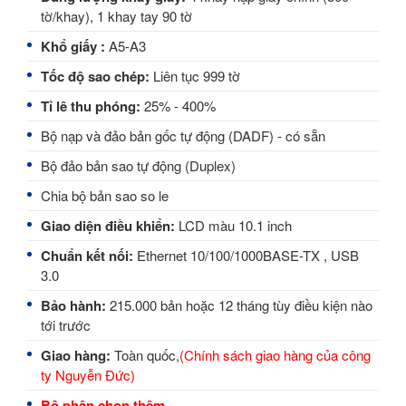
tờ/khay), 1 khay tay 90 tờ
Khổ giấy :
A5-A3
Tốc độ sao chép:
Liên tục 999 tờ
Tỉ lê thu phóng:
25% - 400%
Bộ nạp và đảo bản gốc tự động (DADF) - có sẵn
Bộ đảo bản sao tự động (Duplex)
Chia bộ bản sao so le
Giao diện điều khiển:
LCD màu 10.1 inch
Chuẩn kết nối:
Ethernet 10/100/1000BASE-TX , USB
3.0
Bảo hành:
215.000 bản hoặc 12 tháng tùy điều kiện nào
tới trước
Giao hàng:
Toàn quốc,
(
Chính sách giao hàng của công
ty Nguyễn Đức
)
Bộ phận chọn thêm