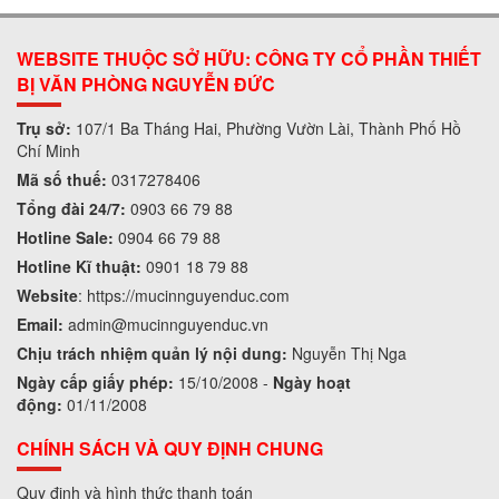
WEBSITE THUỘC SỞ HỮU: CÔNG TY CỔ PHẦN THIẾT
BỊ VĂN PHÒNG NGUYỄN ĐỨC
Trụ sở:
107/1 Ba Tháng Hai, Phường Vườn Lài, Thành Phố Hồ
Chí Minh
Mã số thuế:
0317278406
Tổng đài 24/7:
0903 66 79 88
Hotline Sale:
0904 66 79 88
Hotline Kĩ thuật:
0901 18 79 88
Website
:
https://mucinnguyenduc.com
Email:
admin
@mucinnguyenduc.vn
Chịu trách nhiệm quản lý nội dung:
Nguyễn Thị Nga
Ngày cấp giấy phép:
15/10/2008 -
Ngày hoạt
động:
01/11/2008
CHÍNH SÁCH VÀ QUY ĐỊNH CHUNG
Quy định và hình thức thanh toán