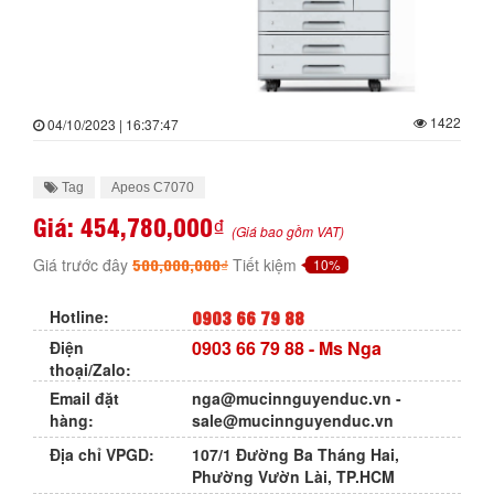
1422
04/10/2023 | 16:37:47
Tag
Apeos C7070
Giá:
454,780,000₫
(Giá bao gồm VAT)
500,000,000₫
Giá trước đây
Tiết kiệm
10%
0903 66 79 88
Hotline:
0903 66 79 88
- Ms Nga
Điện
thoại/Zalo:
Email đặt
nga@mucinnguyenduc.vn
-
hàng:
sale@mucinnguyenduc.vn
Địa chỉ VPGD:
107/1 Đường Ba Tháng Hai,
Phường Vườn Lài, TP.HCM