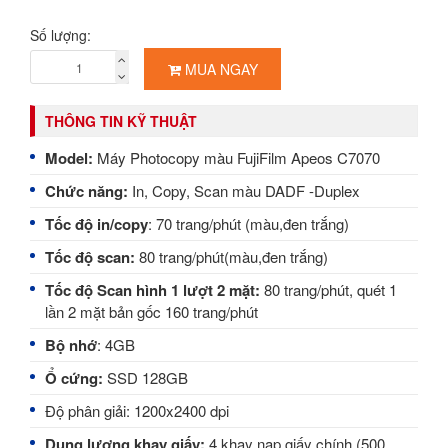
Số lượng:
MUA NGAY
THÔNG TIN KỸ THUẬT
Model:
Máy Photocopy màu FujiFilm Apeos C7070
Chức năng:
In, Copy, Scan màu DADF -Duplex
Tốc độ in/copy
: 70 trang/phút (màu,đen trắng)
Tốc độ scan:
80
trang/phút(màu,đen trắng)
Tốc độ Scan hình 1 lượt 2 mặt:
80 trang/phút, quét 1
lần 2 mặt bản gốc 160 trang/phút
Bộ nhớ
: 4GB
Ổ cứng:
SSD 128GB
Độ phân giải: 1200x2400 dpi
Dung lượng khay giấy:
4 khay nạp giấy chính (500