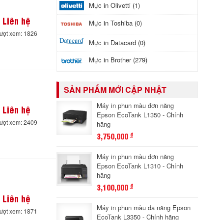
Mực in Olivetti (1)
Liên hệ
Mực in Toshiba (0)
ượt xem: 1826
Mực in Datacard (0)
Mực in Brother (279)
SẢN PHẨM MỚI CẬP NHẬT
Máy in phun màu đơn năng
Liên hệ
Epson EcoTank L1350 - Chính
ượt xem: 2409
hãng
3,750,000
đ
Máy in phun màu đơn năng
Epson EcoTank L1310 - Chính
hãng
3,100,000
đ
Liên hệ
Máy in phun màu đa năng Epson
ượt xem: 1871
EcoTank L3350 - Chính hãng