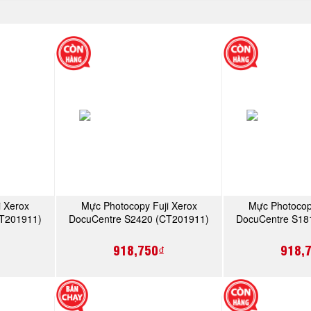
i Xerox
Mực Photocopy Fuji Xerox
Mực Photocop
Y
MUA NGAY
MU
CT201911)
DocuCentre S2420 (CT201911)
DocuCentre S18
918,750₫
918,