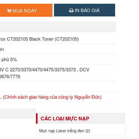
IN BÁO GIÁ
MUA NGAY
ox CT202105 Black Toner (CT202105)
en
ộ phủ 5%
IV C 2270/3370/4470/4475/3375/3373 , DCV
6676/7776
M,
(
Chính sách giao hàng của công ty Nguyễn Đức
)
CÁC LOẠI MỰC NẠP
Mực nạp Laser trắng đen (2)