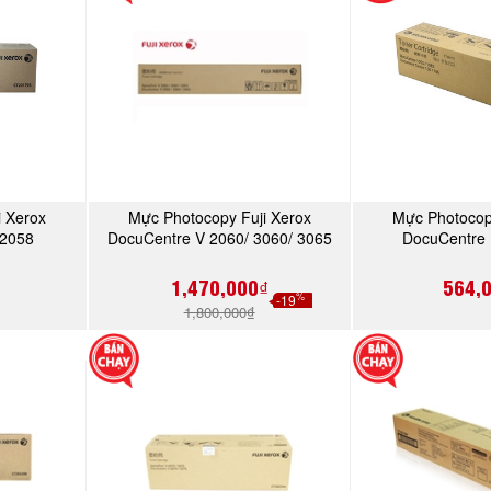
i Xerox
Mực Photocopy Fuji Xerox
Mực Photocop
Y
MUA NGAY
MU
/2058
DocuCentre V 2060/ 3060/ 3065
DocuCentre
(25K), Black Toner Cartridge
(CT20
(CT202509)
1,470,000₫
564,
%
-19
1,800,000₫