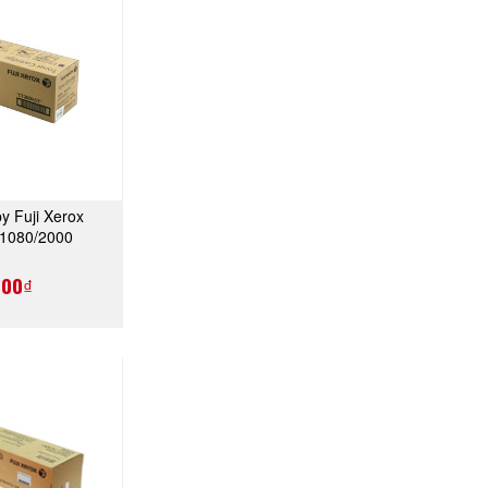
y Fuji Xerox
A NGAY
 1080/2000
1159)
000₫