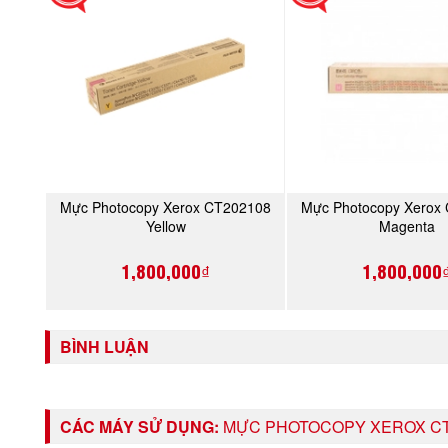
Mực Photocopy Xerox CT202108
Mực Photocopy Xerox
MUA NGAY
MUA NGA
Yellow
Magenta
1,800,000₫
1,800,000
BÌNH LUẬN
CÁC MÁY SỬ DỤNG:
MỰC PHOTOCOPY XEROX CT2