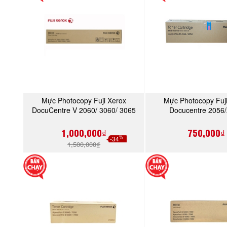
Mực Photocopy Fuji Xerox
Mực Photocopy Fuj
MUA NGAY
MUA NGA
DocuCentre V 2060/ 3060/ 3065
Docucentre 2056
(9K), Black Toner Cartridge
(CT201795)
(CT202507)
1,000,000₫
750,000₫
%
-34
1,500,000₫