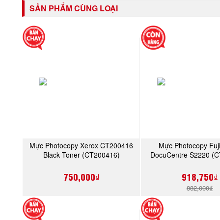
SẢN PHẨM CÙNG LOẠI
Mực Photocopy Xerox CT200416
Mực Photocopy Fuj
MUA NGAY
MUA NGA
Black Toner (CT200416)
DocuCentre S2220 (
750,000₫
918,750₫
882,000₫