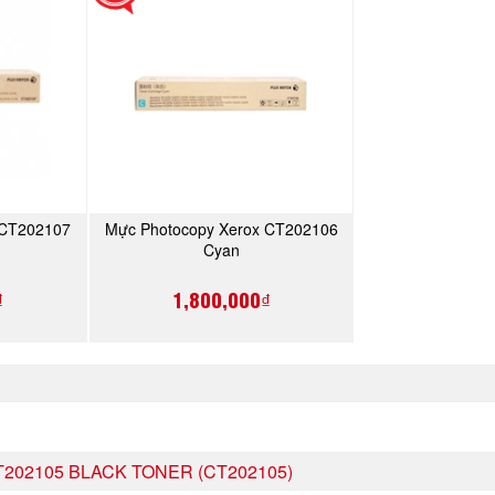
 CT202107
Mực Photocopy Xerox CT202106
Y
MUA NGAY
Cyan
₫
1,800,000₫
02105 BLACK TONER (CT202105)