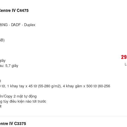
entre IV C4475
ẠNG - DADF - Duplex
GB)
29
giây
L
àu: 5,7 giây
0
 tờ, 1 khay tay x 45 tờ (55-280 g/m2), 4 khay gầm x 500 tờ (60-256
 In/Copy 2 mặt tự động
g tùy điều kiện nào tới trước
M
ntre IV C3375