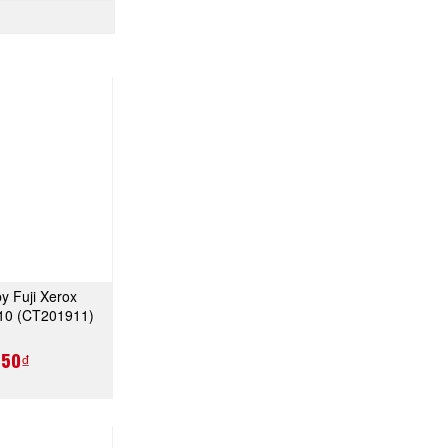
y Fuji Xerox
A NGAY
10 (CT201911)
750₫