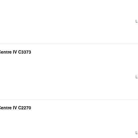
L
entre IV C3373
L
entre IV C2270
L