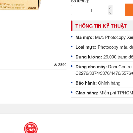
Số lượng:
THÔNG TIN KỸ THUẬT
Mã mực:
Mực Photocopy Xer
Loại mực:
Photocopy màu đ
Dung lượng:
26.000 trang đ
2890
Dùng cho máy:
DocuCentre 
C2276/3374/3376/4476/5576/
Bảo hành:
Chính hãng
Giao hàng:
Miễn phí TPHC