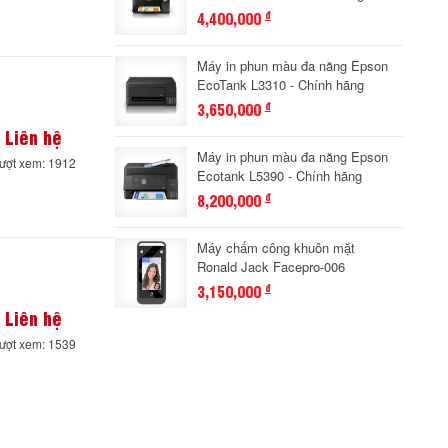
4,400,000
đ
Máy in phun màu đa năng Epson
EcoTank L3310 - Chính hãng
3,650,000
đ
Liên hệ
Máy in phun màu đa năng Epson
ượt xem: 1912
Ecotank L5390 - Chính hãng
8,200,000
đ
Máy chấm công khuôn mặt
Ronald Jack Facepro-006
3,150,000
đ
Liên hệ
ượt xem: 1539