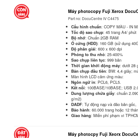
Máy photocopy Fuji Xerox DocuC
Part no: DocuCentre IV C4475
Cấu hình chuẩn
: COPY MÀU - IN M
Tốc độ sao chụp
: 45 trang A4/ phút
Bộ nhớ
: Chuẩn 2GB RAM
Ổ cứng (HDD)
: 160 GB (sử dụng 40
Độ phân giải
: 600 x 600 dpi
Phóng to thu nhỏ
: 25-400%
Sao chụp liên tục
: 999 bản
Thời gian khởi động máy
: dưới 28 
Bản chụp đầu tiên
: BW: 4,4 giây; m
Màn hình LCD cảm ứng màu:
Ngôn ngữ in
: PCL6, PCL5.
Kết nối
: 100BASE/10BASE; USB 2.
Dung lượng chứa giấy
: chuẩn 2.090
g/m2)
DADF
: Tự động nạp và đảo bản gốc,
Bảo hành
: 60.000 trang hoặc 12 thán
Giao hàng
: Miễn phí phạm vi TPHC
Máy photocpy Fuji Xeorx DocuCe