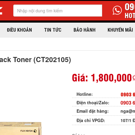
09
HOT
ĐIỀU KHOẢN
TIN TỨC
BẢO HÀNH
KHUYẾN MÃI
ack Toner (CT202105)
Giá:
1,800,000
0903 6
Hotline:
0903 6
Điện thoại/Zalo:
Email đặt hàng:
nga@m
Địa chỉ VPGD:
107/1 