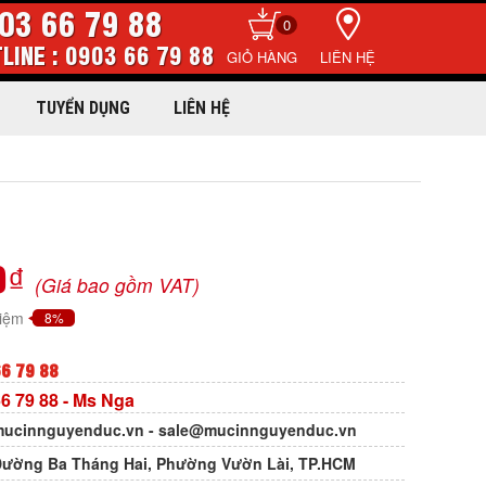
03 66 79 88
0
LINE : 0903 66 79 88
LIÊN HỆ
TUYỂN DỤNG
LIÊN HỆ
0₫
(Giá bao gồm VAT)
kiệm
8%
6 79 88
6 79 88
- Ms Nga
ucinnguyenduc.vn
-
sale@mucinnguyenduc.vn
Đường Ba Tháng Hai, Phường Vườn Lài, TP.HCM