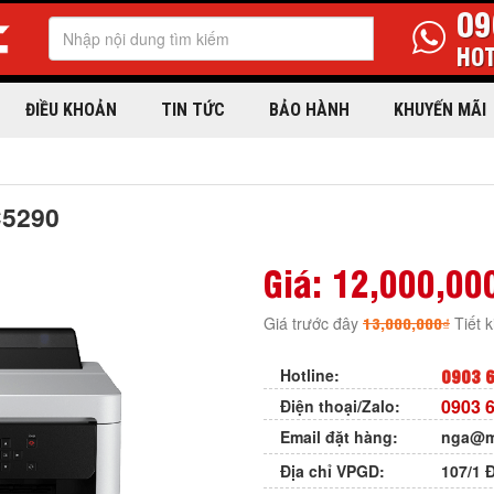
09
HOT
ĐIỀU KHOẢN
TIN TỨC
BẢO HÀNH
KHUYẾN MÃI
C5290
Giá:
12,000,00
13,000,000₫
Giá trước đây
Tiết 
0903 6
Hotline:
0903 6
Điện thoại/Zalo:
Email đặt hàng:
nga@m
Địa chỉ VPGD:
107/1 