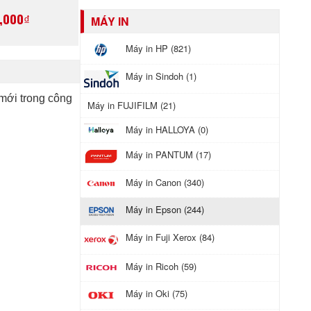
 hãng
,000₫
MÁY IN
Máy in HP (821)
Máy in Sindoh (1)
 mới trong công
Máy in FUJIFILM (21)
Máy in HALLOYA (0)
Máy in PANTUM (17)
Máy in Canon (340)
Máy in Epson (244)
Máy in Fuji Xerox (84)
Máy in Ricoh (59)
Máy in Oki (75)