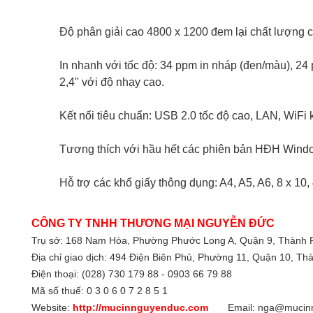
Độ phân giải cao 4800 x 1200 đem lại chất lượng c
In nhanh với tốc độ: 34 ppm in nháp (đen/màu), 2
2,4" với độ nhạy cao.
Kết nối tiêu chuẩn: USB 2.0 tốc độ cao, LAN, WiFi 
Tương thích với hầu hết các phiên bản HĐH Window
Hỗ trợ các khổ giấy thông dụng: A4, A5, A6, 8 x 10, 
CÔNG TY TNHH THƯƠNG MẠI NGUYỄN ĐỨC
Trụ sở: 168 Nam Hòa, Phường Phước Long A, Quận 9,
Thành 
Địa chỉ giao dịch: 494 Điện Biên Phủ, Phường 11, Quận 10, T
Điện thoại: (028) 730 179 88 - 0903 66 79 88
Mã số thuế: 0 3 0 6 0 7 2 8 5 1
Website:
http://mucinnguyenduc.com
Email: nga@mucinn