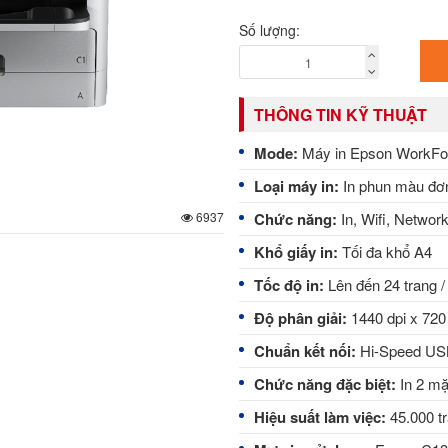
Số lượng:
THÔNG TIN KỸ THUẬT
Mode:
Máy in Epson WorkF
Loại máy in:
In phun màu đơ
6937
Chức năng:
In, Wifi, Networ
Khổ giấy in:
Tối đa khổ A4
Tốc độ in:
Lên đến 24 trang /
Độ phân giải:
1440 dpi x 720 
Chuẩn kết nối:
Hi-Speed USB
Chức năng đặc biệt:
In 2 mặ
Hiệu suất làm việc:
45.000 tr