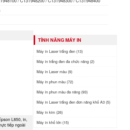
948100 / C13T948200 / C13T948300 / C13T948400
m
TÍNH NĂNG MÁY IN
Máy in Laser trắng đen (13)
Máy in trắng đen đa chức năng (2)
Máy in Laser màu (9)
Máy in phun màu (72)
Máy in phun màu đa năng (93)
Máy in Laser trắng đen đơn năng khổ A3 (5)
Máy in kim (26)
Epson L850, in,
A NGAY
Máy in khổ lớn (15)
mực tiếp ngoài