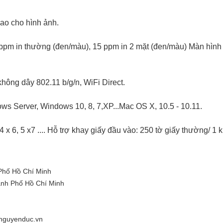
ao cho hình ảnh.
4 ppm in thường (đen/màu), 15 ppm in 2 mặt (đen/màu) Màn hì
không dây 802.11 b/g/n, WiFi Direct.
s Server, Windows 10, 8, 7,XP...Mac OS X, 10.5 - 10.11.
4 x 6, 5 x7 .... Hỗ trợ khay giấy đầu vào: 250 tờ giấy thường/ 1 
Phố Hồ Chí Minh
hành Phố Hồ Chí Minh
guyenduc.vn