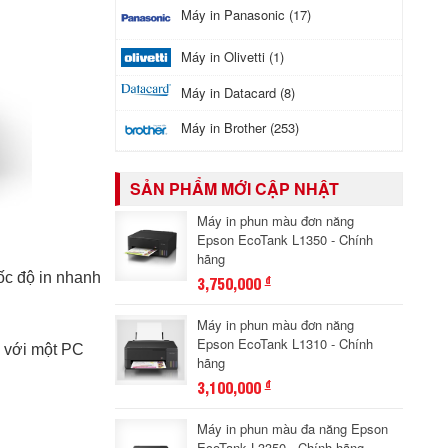
Máy in Panasonic (17)
Máy in Olivetti (1)
Máy in Datacard (8)
Máy in Brother (253)
SẢN PHẨM MỚI CẬP NHẬT
Máy in phun màu đơn năng
Epson EcoTank L1350 - Chính
hãng
ốc độ in nhanh
3,750,000
đ
Máy in phun màu đơn năng
Epson EcoTank L1310 - Chính
i với một PC
hãng
3,100,000
đ
Máy in phun màu đa năng Epson
EcoTank L3350 - Chính hãng