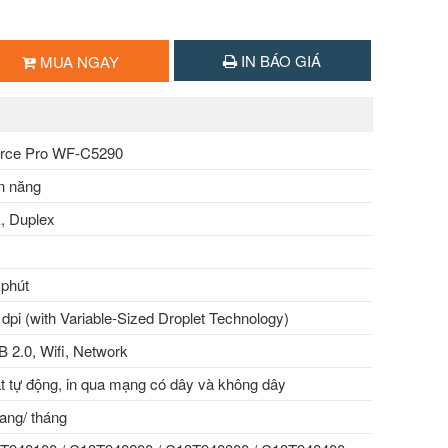
IN BÁO GIÁ
MUA NGAY
orce Pro WF-C5290
n năng
k, Duplex
 phút
dpi (with Variable-Sized Droplet Technology)
 2.0, Wifi, Network
t tự động, in qua mạng có dây và không dây
ang/ tháng