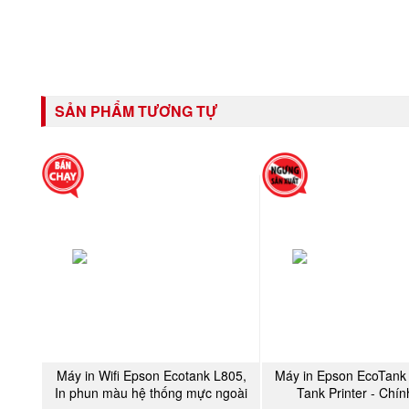
SẢN PHẨM TƯƠNG TỰ
Máy in Wifi Epson Ecotank L805,
Máy in Epson EcoTank
MUA NGAY
MUA NGA
In phun màu hệ thống mực ngoài
Tank Printer - Chí