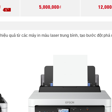
hãng
chính
₫
5,000,000₫
12,000
%
-5
h hiệu quả từ các máy in màu laser trung bình, tạo bước đột phá