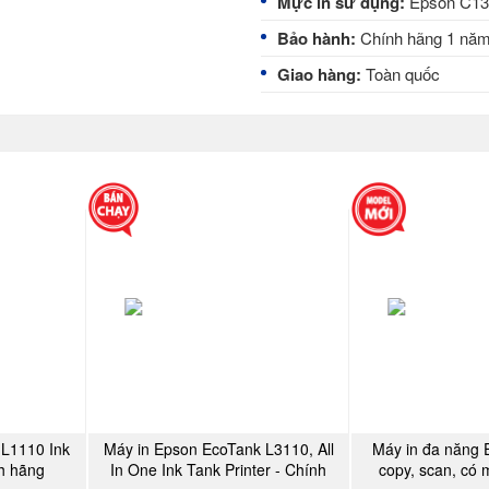
Mực in sử dụng:
Epson C13T
Bảo hành:
Chính hãng 1 nă
Giao hàng:
Toàn quốc
 L1110 Ink
Máy in Epson EcoTank L3110, All
Máy in đa năng 
Y
MUA NGAY
MU
nh hãng
In One Ink Tank Printer - Chính
copy, scan, có 