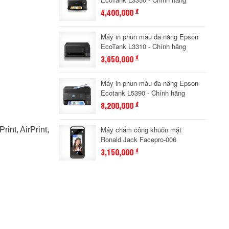
4,400,000
đ
Máy in phun màu đa năng Epson
EcoTank L3310 - Chính hãng
3,650,000
đ
Máy in phun màu đa năng Epson
Ecotank L5390 - Chính hãng
8,200,000
đ
Máy chấm công khuôn mặt
int, AirPrint,
Ronald Jack Facepro-006
3,150,000
đ