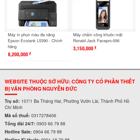
Máy in phun màu đa năng
Máy chấm công khuôn mặt
Epson Ecotank L5390 - Chính
Ronald Jack Facepro-006
hãng
3,150,000
đ
8,200,000
đ
WEBSITE THUỘC SỞ HỮU: CÔNG TY CỔ PHẦN THIẾT
BỊ VĂN PHÒNG NGUYỄN ĐỨC
Trụ sở:
107/1 Ba Tháng Hai, Phường Vườn Lài, Thành Phố Hồ
Chí Minh
Mã số thuế:
0317278406
Tổng đài 24/7:
0903 66 79 88
Hotline Sale:
0904 66 79 88
Hotline Kĩ thuật:
0901 18 79 88