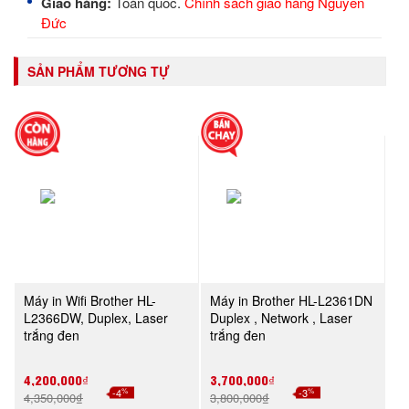
Giao hàng:
Toàn quốc.
Chính sách giao hàng Nguyễn
Đức
SẢN PHẨM TƯƠNG TỰ
Máy in Wifi Brother HL-
Máy in Brother HL-L2361DN
L2366DW, Duplex, Laser
Duplex , Network , Laser
trắng đen
trắng đen
4,200,000₫
3,700,000₫
%
%
-4
-3
4,350,000₫
3,800,000₫