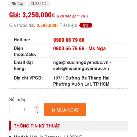
Tag
#L2321D
Giá:
3,250,000₫
(Giá bao gồm VAT)
3,500,000₫
Giá trước đây
Tiết kiệm
8%
0903 66 79 88
Hotline:
0903 66 79 88
- Ms Nga
Điện
thoại/Zalo:
Email đặt
nga@mucinnguyenduc.vn
-
hàng:
sale@mucinnguyenduc.vn
Địa chỉ VPGD:
107/1 Đường Ba Tháng Hai,
Phường Vườn Lài, TP.HCM
Số lượng:
MUA NGAY
THÔNG TIN KỸ THUẬT
Máy in Brother HL-L2321D