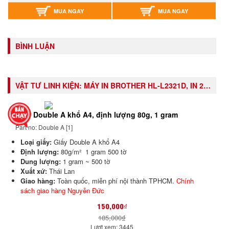
MUA NGAY
MUA NGAY
BÌNH LUẬN
VẬT TƯ LINH KIỆN:
MÁY IN BROTHER HL-L2321D, IN 2 MẶT TỰ ĐỘNG, LASER TRẮNG ĐEN
Giấy Double A khổ A4, định lượng 80g, 1 gram
Part no: Double A [1]
Loại giấy:
Giấy Double A khổ A4
Định lượng:
80g/m² 1 gram 500 tờ
Dung lượng:
1 gram ~ 500 tờ
Xuất xứ:
Thái Lan
Giao hàng:
Toàn quốc, miễn phí nội thành TPHCM.
Chính
sách giao hàng Nguyễn Đức
150,000₫
185,000₫
Lượt xem: 3445