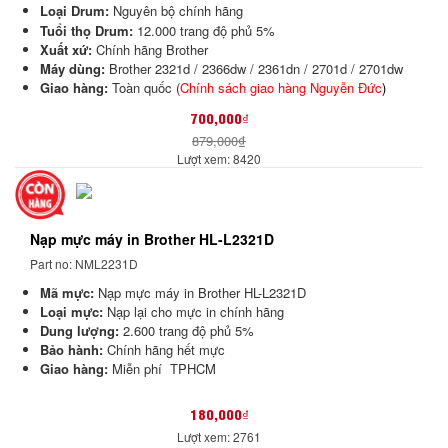
Loại Drum:
N
guyên bộ chính hãng
Tuổi thọ Drum:
12.000 trang độ phủ 5%
Xuất xứ:
Chính hãng Brother
Máy dùng:
Brother 2321d / 2366dw / 2361dn / 2701d / 2701dw
Giao hàng:
Toàn quốc (
Chính sách giao hàng Nguyễn Đức
)
700,000₫
879,000₫
Lượt xem: 8420
Nạp mực máy in Brother HL-L2321D
Part no: NML2231D
Mã mực:
Nạp mực máy in Brother HL-L2321D
Loại mực:
Nạp lại cho mực in chính hãng
Dung lượng:
2.600 trang độ phủ 5%
Bảo hành:
Chính hãng hết mực
Giao hàng:
Miễn phí TPHCM
180,000₫
Lượt xem: 2761