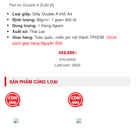
Part no: Double A DL80 [5]
Loại giấy:
Giấy Double A khổ A4
Định lượng:
80g/m², 1 gram 500 tờ
Dung lượng:
1 thùng 5gram
Xuất xứ:
Thái Lan
Giao hàng:
Toàn quốc, miễn phí nội thành TPHCM.
Chính
sách giao hàng Nguyễn Đức
450,000₫
570,000₫
Lượt xem: 2929
SẢN PHẨM CÙNG LOẠI