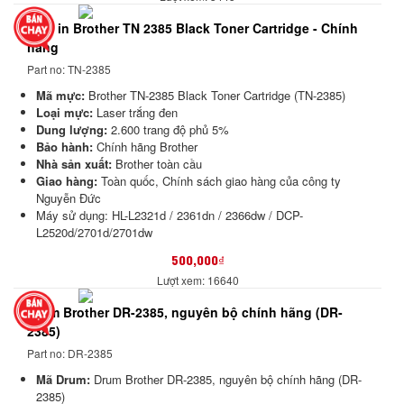
Mực in Brother TN 2385 Black Toner Cartridge - Chính
hãng
Part no: TN-2385
Mã mực:
Brother TN-2385 Black Toner Cartridge (TN-2385)
Loại mực:
Laser trắng đen
Dung lượng:
2.600 trang độ phủ 5%
Bảo hành:
Chính hãng Brother
Nhà sản xuất:
Brother toàn cầu
Giao hàng:
Toàn quốc,
Chính sách giao hàng của công ty
Nguyễn Đức
Máy sử dụng: HL-L2321d / 2361dn / 2366dw / DCP-
L2520d/2701d/2701dw
500,000₫
Lượt xem: 16640
Drum Brother DR-2385, nguyên bộ chính hãng (DR-
2385)
Part no: DR-2385
Mã Drum:
Drum Brother DR-2385, nguyên bộ chính hãng (DR-
2385)