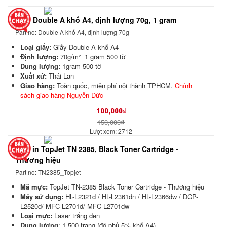
Giấy Double A khổ A4, định lượng 70g, 1 gram
Part no: Double A khổ A4, định lượng 70g
Loại giấy:
Giấy Double A khổ A4
Định lượng:
70g/m² 1 gram 500 tờ
Dung lượng:
1gram 500 tờ
Xuất xứ:
Thái Lan
Giao hàng:
Toàn quốc, miễn phí nội thành TPHCM.
Chính
sách giao hàng Nguyễn Đức
100,000₫
150,000₫
Lượt xem: 2712
Mực in TopJet TN 2385, Black Toner Cartridge -
Thương hiệu
Part no: TN2385_Topjet
Mã mực:
TopJet TN-2385 Black Toner Cartridge - Thương hiệu
Máy sử dụng:
HL-L2321d / HL-L2361dn / HL-L2366dw / DCP-
L2520d/ MFC-L2701d/ MFC-L2701dw
Loại mực:
Laser trắng đen
Dung lượng
: 1.500 trang (độ phủ 5% khổ A4)