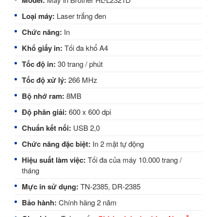
Model:
Loại máy:
Laser trắng đen
Chức năng:
In
Khổ giấy in:
Tối đa khổ A4
Tốc độ in:
30 trang / phút
Tốc độ xử lý:
266 MHz
Bộ nhớ ram:
8MB
Độ phân giải:
600 x 600 dpi
Chuẩn kết nối:
USB 2,0
Chức năng đặc biệt:
In 2 mặt tự động
Hiệu suất làm việc:
Tối đa của máy 10.000 trang /
tháng
Mực in sử dụng:
TN-2385, DR-2385
Bảo hành:
Chính hãng 2 năm