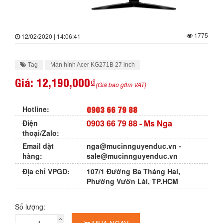
1775
12/02/2020 | 14:06:41
Tag
Màn hình Acer KG271B 27 inch
Giá:
12,190,000₫
(Giá bao gồm VAT)
0903 66 79 88
Hotline:
0903 66 79 88
- Ms Nga
Điện
thoại/Zalo:
Email đặt
nga@mucinnguyenduc.vn
-
hàng:
sale@mucinnguyenduc.vn
Địa chỉ VPGD:
107/1 Đường Ba Tháng Hai,
Phường Vườn Lài, TP.HCM
Số lượng: