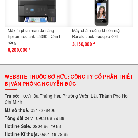
Máy in phun màu đa năng
Máy chấm công khuôn mặt
Epson Ecotank L5390 - Chính
Ronald Jack Facepro-006
hãng
3,150,000
đ
8,200,000
đ
WEBSITE THUỘC SỞ HỮU: CÔNG TY CỔ PHẦN THIẾT
BỊ VĂN PHÒNG NGUYỄN ĐỨC
Trụ sở:
107/1 Ba Tháng Hai, Phường Vườn Lài, Thành Phố Hồ
Chí Minh
Mã số thuế:
0317278406
Tổng đài 24/7:
0903 66 79 88
Hotline Sale:
0904 66 79 88
Hotline Kĩ thuật:
0901 18 79 88