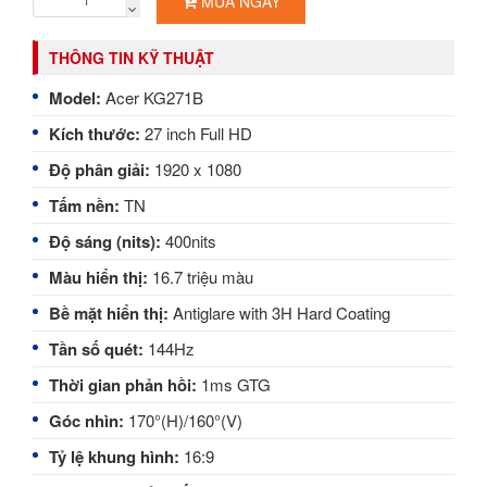
MUA NGAY
THÔNG TIN KỸ THUẬT
Model:
Acer KG271B
Kích thước:
27
inch Full HD
Độ phân giải:
1920 x 1080
Tấm nền:
TN
Độ sáng (nits):
400nits
Màu hiển thị:
16.7 triệu màu
Bề mặt hiển thị:
Antiglare with 3H Hard Coating
Tần số quét:
144Hz
Thời gian phản hồi:
1
ms GTG
Góc nhìn:
170°(H)/160°(V)
Tỷ lệ khung hình:
16
:9