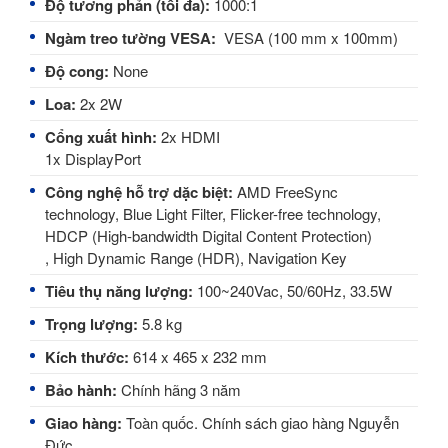
Độ tương phản (tối đa):
1000:1
Ngàm treo tường VESA:
VESA (100 mm x 100mm)
Độ cong:
None
Loa: 
2x 2W
Cổng xuất hình:
2x HDMI
1x DisplayPort
Công nghệ hỗ trợ dặc biệt:
AMD FreeSync
technology, Blue Light Filter, Flicker-free technology,
HDCP (High-bandwidth Digital Content Protection)
, High Dynamic Range (HDR), Navigation Key
Tiêu thụ năng lượng:
100~240Vac, 50/60Hz, 33.5W
Trọng lượng:
5.8 kg
Kích thước:
614 x 465 x 232 mm
Bảo hành:
Chính hãng 3 năm
Giao hàng:
Toàn quốc.
Chính sách giao hàng Nguyễn
Đức