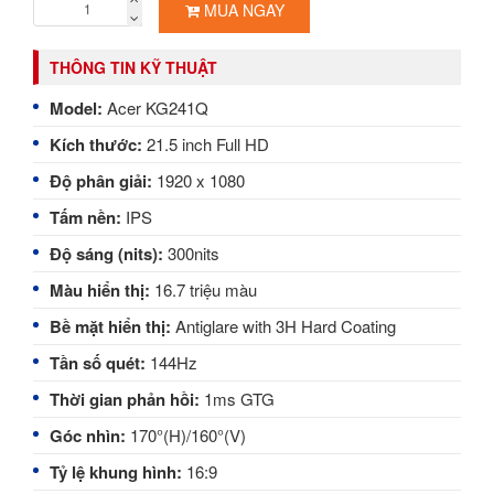
MUA NGAY
THÔNG TIN KỸ THUẬT
Model:
Acer KG241Q
Kích thước:
21.5
inch Full HD
Độ phân giải:
1920 x 1080
Tấm nền:
IPS
Độ sáng (nits):
300nits
Màu hiển thị:
16.7 triệu màu
Bề mặt hiển thị:
Antiglare with 3H Hard Coating
Tần số quét:
144Hz
Thời gian phản hồi:
1
ms GTG
Góc nhìn:
170°(H)/160°(V)
Tỷ lệ khung hình:
16
:9