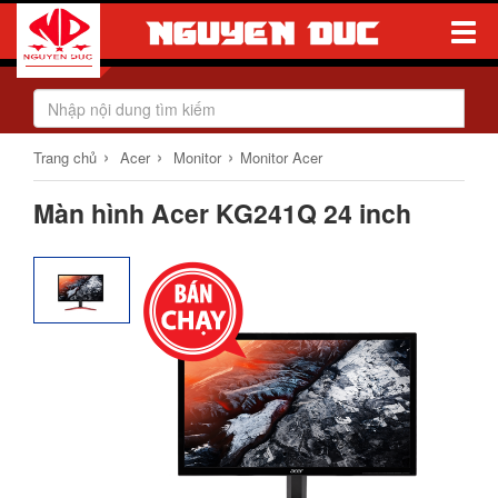
Toggle
Naviga
›
›
›
Trang chủ
Acer
Monitor
Monitor Acer
Màn hình Acer KG241Q 24 inch