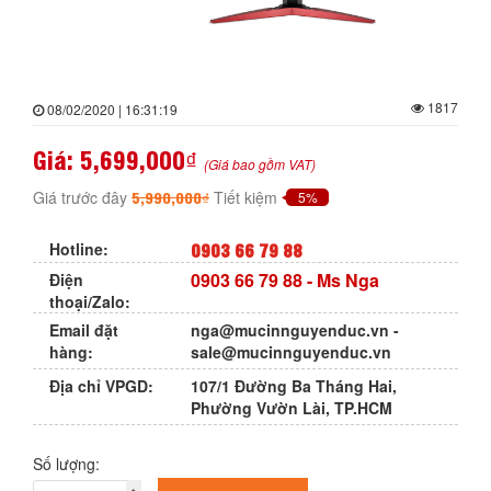
1817
08/02/2020 | 16:31:19
Giá:
5,699,000₫
(Giá bao gồm VAT)
5,990,000₫
Giá trước đây
Tiết kiệm
5%
0903 66 79 88
Hotline:
0903 66 79 88
- Ms Nga
Điện
thoại/Zalo:
Email đặt
nga@mucinnguyenduc.vn
-
hàng:
sale@mucinnguyenduc.vn
Địa chỉ VPGD:
107/1 Đường Ba Tháng Hai,
Phường Vườn Lài, TP.HCM
Số lượng: