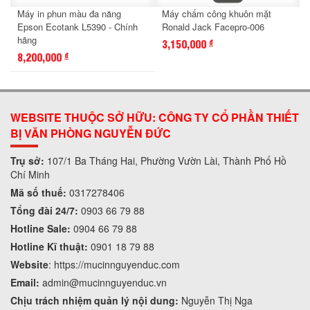
Máy in phun màu đa năng
Máy chấm công khuôn mặt
Epson Ecotank L5390 - Chính
Ronald Jack Facepro-006
hãng
3,150,000
đ
8,200,000
đ
WEBSITE THUỘC SỞ HỮU: CÔNG TY CỔ PHẦN THIẾT
BỊ VĂN PHÒNG NGUYỄN ĐỨC
Trụ sở:
107/1 Ba Tháng Hai, Phường Vườn Lài, Thành Phố Hồ
Chí Minh
Mã số thuế:
0317278406
Tổng đài 24/7:
0903 66 79 88
Hotline Sale:
0904 66 79 88
Hotline Kĩ thuật:
0901 18 79 88
Website
:
https://mucinnguyenduc.com
Email:
admin
@mucinnguyenduc.vn
Chịu trách nhiệm quản lý nội dung:
Nguyễn Thị Nga