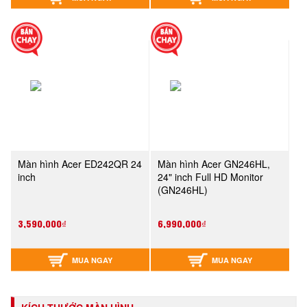
Màn hình Acer ED242QR 24
Màn hình Acer GN246HL,
inch
24" inch Full HD Monitor
(GN246HL)
3,590,000₫
6,990,000₫
MUA NGAY
MUA NGAY