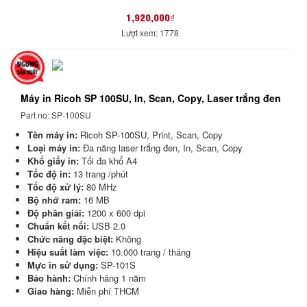
1,920,000₫
Lượt xem: 1778
Máy in Ricoh SP 100SU, In, Scan, Copy, Laser trắng đen
Part no: SP-100SU
Tên máy in:
Ricoh SP-100SU, Print, Scan, Copy
Loại máy in:
Đa năng laser trắng đen, In, Scan, Copy
Khổ giấy in:
Tối đa khổ A4
Tốc độ in:
13 trang /phút
Tốc độ xử lý:
80 MHz
Bộ nhớ ram:
16 MB
Độ phân giải:
1200 x 600 dpi
Chuẩn kết nối:
USB 2.0
Chức năng đặc biệt:
Không
Hiệu suất làm việc:
10.000 trang / tháng
Mực in sử dụng:
SP-101S
Bảo hành:
Chính hãng 1 năm
Giao hàng:
Miễn phí THCM