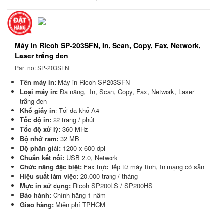
Máy in Ricoh SP-203SFN, In, Scan, Copy, Fax, Network,
Laser trắng đen
Part no: SP-203SFN
Tên máy in:
Máy in Ricoh SP203SFN
Loại máy in:
Đa năng, In, Scan, Copy, Fax, Network, Laser
trắng đen
Khổ giấy in:
Tối đa khổ A4
Tốc độ in:
22 trang / phút
Tốc độ xử lý:
360 MHz
Bộ nhớ ram:
32 MB
Độ phân giải:
1200 x 600 dpi
Chuẩn kết nối:
USB 2.0, Network
Chức năng đặc biệt:
Fax trực tiếp từ máy tính, In mạng có sẵn
Hiệu suất làm việc:
20.000 trang / tháng
Mực in sử dụng:
Ricoh SP200LS / SP200HS
Bảo hành:
Chính hãng 1 năm
Giao hàng:
Miễn phí TPHCM