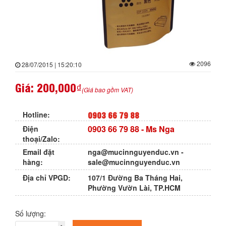
2096
28/07/2015 | 15:20:10
Giá:
200,000₫
(Giá bao gồm VAT)
0903 66 79 88
Hotline:
0903 66 79 88
- Ms Nga
Điện
thoại/Zalo:
Email đặt
nga@mucinnguyenduc.vn
-
hàng:
sale@mucinnguyenduc.vn
Địa chỉ VPGD:
107/1 Đường Ba Tháng Hai,
Phường Vườn Lài, TP.HCM
Số lượng: