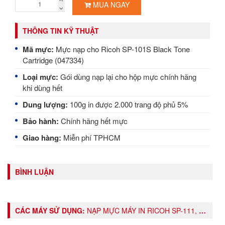
MUA NGAY
THÔNG TIN KỸ THUẬT
Mã mực:
Mực nạp cho Ricoh SP-101S Black Tone
Cartridge (047334)
Loại mực:
Gói dùng nạp lại cho hộp mực chính hãng
khi dùng hết
Dung lượng:
100g in được 2.000 trang độ phủ 5%
Bảo hành:
Chính hãng hết mực
Giao hàng:
Miễn phí TPHCM
BÌNH LUẬN
CÁC MÁY SỬ DỤNG:
NẠP MỰC MÁY IN RICOH SP-111, BLACK TONE CARTRIDGE (047334)