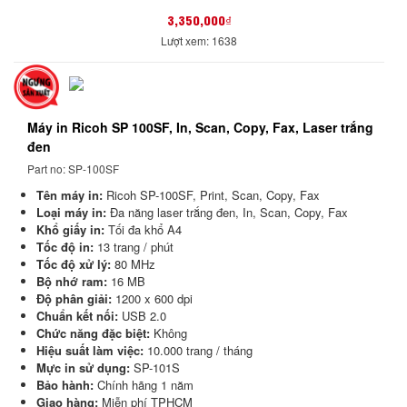
3,350,000₫
Lượt xem: 1638
Máy in Ricoh SP 100SF, In, Scan, Copy, Fax, Laser trắng
đen
Part no: SP-100SF
Tên máy in:
Ricoh SP-100SF, Print, Scan, Copy, Fax
Loại máy in:
Đa năng laser trắng đen, In, Scan, Copy, Fax
Khổ giấy in:
Tối đa khổ A4
Tốc độ in:
13 trang / phút
Tốc độ xử lý:
80 MHz
Bộ nhớ ram:
16 MB
Độ phân giải:
1200 x 600 dpi
Chuẩn kết nối:
USB 2.0
Chức năng đặc biệt:
Không
Hiệu suất làm việc:
10.000 trang / tháng
Mực in sử dụng:
SP-101S
Bảo hành:
Chính hãng 1 năm
Giao hàng:
Miễn phí TPHCM