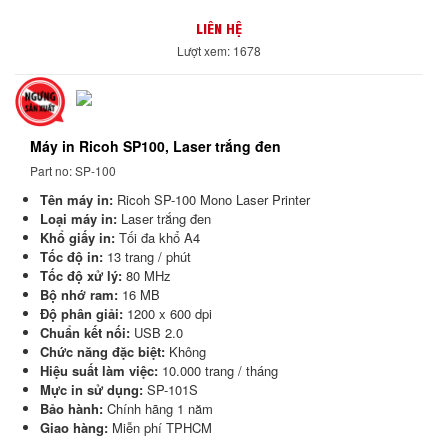
LIÊN HỆ
Lượt xem: 1678
Máy in Ricoh SP100, Laser trắng đen
Part no: SP-100
Tên máy in:
Ricoh SP-100 Mono Laser Printer
Loại máy in:
Laser trắng đen
Khổ giấy in:
Tối đa khổ A4
Tốc độ in:
13 trang / phút
Tốc độ xử lý:
80 MHz
Bộ nhớ ram:
16 MB
Độ phân giải:
1200 x 600 dpi
Chuẩn kết nối:
USB 2.0
Chức năng đặc biệt:
Không
Hiệu suất làm việc:
10.000 trang / tháng
Mực in sử dụng:
SP-101S
Bảo hành:
Chính hãng 1 năm
Giao hàng:
Miễn phí TPHCM