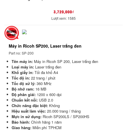
3,720,000₫
Lượt xem: 1585
Máy in Ricoh SP200, Laser trắng đen
Part no: SP-200
Tên máy in:
Máy in Ricoh SP 200, Laser trắng đen
Loại máy in:
Laser trắng đen
Khổ giấy in:
Tối đa khổ A4
Tốc độ in:
22 trang / phút
Tốc độ xử lý:
360 MHz
Bộ nhớ ram:
16 MB
Độ phân giải:
1200 x 600 dpi
Chuẩn kết nối:
USB 2.0
Chức năng đặc biệt:
Không
Hiệu suất làm việc:
20.000 trang / tháng
Mực in sử dụng:
Ricoh SP200LS / SP200HS
Bảo hành:
Chính hãng 1 năm
Giao hàng:
Miễn phí TPHCM