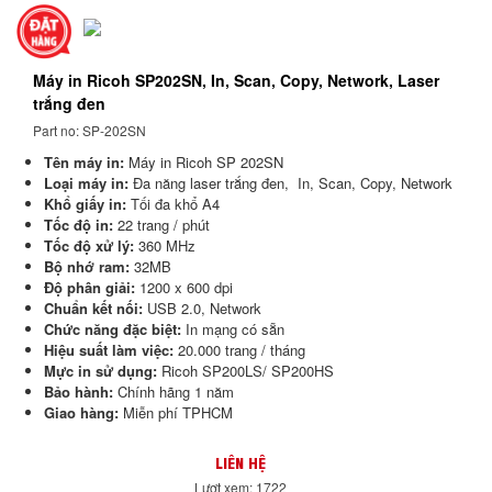
Máy in Ricoh SP202SN, In, Scan, Copy, Network, Laser
trắng đen
Part no: SP-202SN
Tên máy in:
Máy in Ricoh SP 202SN
Loại máy in:
Đa năng laser trắng đen, In, Scan, Copy, Network
Khổ giấy in:
Tối đa khổ A4
Tốc độ in:
22 trang / phút
Tốc độ xử lý:
360 MHz
Bộ nhớ ram:
32MB
Độ phân giải:
1200 x 600 dpi
Chuẩn kết nối:
USB 2.0, Network
Chức năng đặc biệt:
In mạng có sẵn
Hiệu suất làm việc:
20.000 trang / tháng
Mực in sử dụng:
Ricoh SP200LS/ SP200HS
Bảo hành:
Chính hãng 1 năm
Giao hàng:
Miễn phí TPHCM
LIÊN HỆ
Lượt xem: 1722