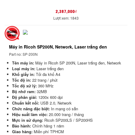
2,387,000₫
Lượt xem: 1843
Máy in Ricoh SP200N, Network, Laser trắng đen
Part no: SP-200N
Tên máy in:
Máy in Ricoh SP 200N, Laser trắng đen, Network
Loại máy in:
Laser trắng đen
Khổ giấy in:
Tối đa khổ A4
Tốc độ in:
22 trang / phút
Tốc độ xử lý:
360 MHz
Bộ nhớ ram:
32MB
Độ phân giải:
1200x 600 dpi
Chuẩn kết nối:
USB 2.0, Network
Chức năng đặc biệt:
In mạng có sẵn
Hiệu suất làm việc:
20.000 trang / tháng
Mực in sử dụng:
Ricoh SP200LS / SP200HS
Bảo hành:
Chính hãng 1 năm
Giao hàng:
Miễn phí TPHCM