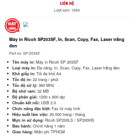
LIÊN HỆ
Lượt xem: 1694
Máy in Ricoh SP203SF, In, Scan, Copy, Fax, Laser trắng
đen
Part no: SP-203SF
Tên máy in:
Máy in Ricoh SP 203SF
Loại máy in:
Đa năng, In, Scan, Copy, Fax, Laser trắng đen
Khổ giấy in:
Tối đa khổ A4
Tốc độ in:
22 trang / phút
Tốc độ xử lý:
360 MHz
Bộ nhớ ram:
32 MB
Độ phân giải:
1200 x 600 dpi
Chuẩn kết nối:
USB 2.0
Chức năng đặc biệt:
Fax từ máy tính
Hiệu suất làm việc:
20.000 trang / tháng
Mực in sử dụng:
Ricoh SP200LS / SP200HS
Bảo hành:
Chính hãng 1 năm
Giao hàng:
Miễn phí TPHCM