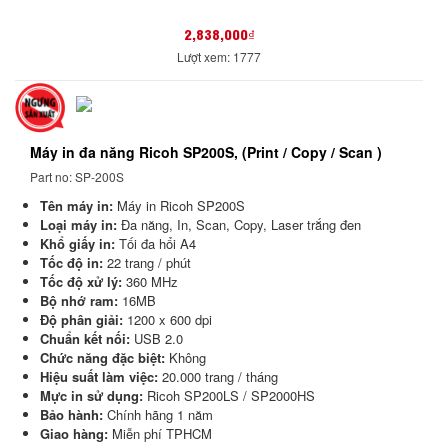
2,838,000₫
Lượt xem: 1777
Máy in đa năng Ricoh SP200S, (Print / Copy / Scan )
Part no: SP-200S
Tên máy in:
Máy in Ricoh SP200S
Loại máy in:
Đa năng, In, Scan, Copy, Laser trắng đen
Khổ giấy in:
Tối đa hổi A4
Tốc độ in:
22 trang / phút
Tốc độ xử lý:
360 MHz
Bộ nhớ ram:
16MB
Độ phân giải:
1200 x 600 dpi
Chuẩn kết nối:
USB 2.0
Chức năng đặc biệt:
Không
Hiệu suất làm việc:
20.000 trang / tháng
Mực in sử dụng:
Ricoh SP200LS / SP2000HS
Bảo hành:
Chính hãng 1 năm
Giao hàng:
Miễn phí TPHCM