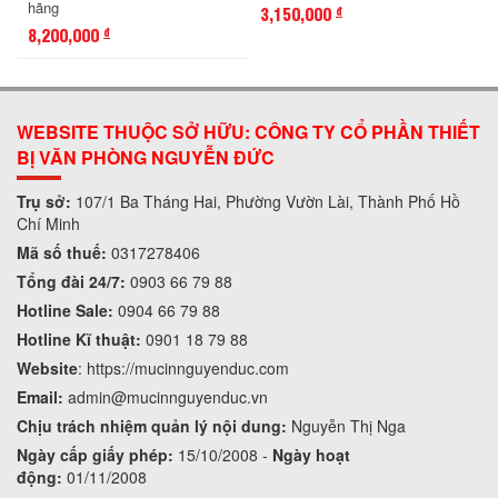
hãng
3,150,000
đ
8,200,000
đ
WEBSITE THUỘC SỞ HỮU: CÔNG TY CỔ PHẦN THIẾT
BỊ VĂN PHÒNG NGUYỄN ĐỨC
Trụ sở:
107/1 Ba Tháng Hai, Phường Vườn Lài, Thành Phố Hồ
Chí Minh
Mã số thuế:
0317278406
Tổng đài 24/7:
0903 66 79 88
Hotline Sale:
0904 66 79 88
Hotline Kĩ thuật:
0901 18 79 88
Website
:
https://mucinnguyenduc.com
Email:
admin
@mucinnguyenduc.vn
Chịu trách nhiệm quản lý nội dung:
Nguyễn Thị Nga
Ngày cấp giấy phép:
15/10/2008 -
Ngày hoạt
động:
01/11/2008