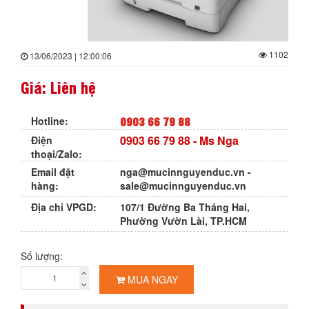
1102
13/06/2023 | 12:00:06
Giá: Liên hệ
0903 66 79 88
Hotline:
0903 66 79 88
- Ms Nga
Điện
thoại/Zalo:
Email đặt
nga@mucinnguyenduc.vn
-
hàng:
sale@mucinnguyenduc.vn
Địa chỉ VPGD:
107/1 Đường Ba Tháng Hai,
Phường Vườn Lài, TP.HCM
Số lượng:
MUA NGAY