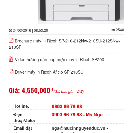
2540
24/03/2016 | 08:53:20
Brochure máy in Ricoh SP-210-212Nw-210SU-212SNw-
210SF
Video hướng dẫn nạp mực máy in Ricoh SP200
Driver máy in Ricoh Aficio SP 210SU
Giá:
4,550,000₫
(Giá bao gồm VAT)
0903 66 79 88
Hotline:
0903 66 79 88
- Ms Nga
Điện
thoại/Zalo:
Email đặt
nga@mucinnguyenduc.vn
-