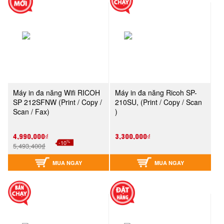
Máy in đa năng Wifi RICOH
Máy in đa năng Ricoh SP-
SP 212SFNW (Print / Copy /
210SU, (Print / Copy / Scan
Scan / Fax)
)
4,990,000₫
3,300,000₫
%
-10
5,493,400₫
MUA NGAY
MUA NGAY