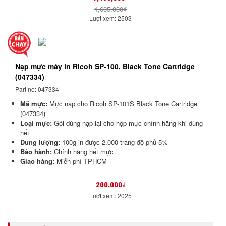
1,605,000₫
Lượt xem: 2503
Nạp mực máy in Ricoh SP-100, Black Tone Cartridge
(047334)
Part no: 047334
Mã mực:
Mực nạp cho Ricoh SP-101S Black Tone Cartridge
(047334)
Loại mực:
Gói dùng nạp lại cho hộp mực chính hãng khi dùng
hết
Dung lượng:
100g in được 2.000 trang độ phủ 5%
Bảo hành:
Chính hãng hết mực
Giao hàng:
Miễn phí TPHCM
200,000₫
Lượt xem: 2025