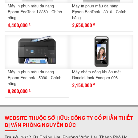
Máy in phun màu đa năng
Máy in phun màu đa năng
Epson EcoTank L3350 - Chính
Epson EcoTank L3310 - Chính
hãng
hãng
4,400,000
3,650,000
đ
đ
Máy in phun màu đa năng
Máy chấm công khuôn mặt
Epson Ecotank L5390 - Chính
Ronald Jack Facepro-006
hãng
3,150,000
đ
8,200,000
đ
WEBSITE THUỘC SỞ HỮU: CÔNG TY CỔ PHẦN THIẾT
BỊ VĂN PHÒNG NGUYỄN ĐỨC
Trụ sở:
107/1 Ba Tháng Hai, Phường Vườn Lài, Thành Phố Hồ