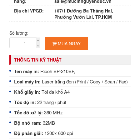
hàng:
sale@mucinnguyenduc.vn
Địa chỉ VPGD:
107/1 Đường Ba Tháng Hai,
Phường Vườn Lài, TP.HCM
Số lượng:
MUA NGAY
THÔNG TIN KỸ THUẬT
Tên máy in:
Ricoh SP-210SF,
Loại máy in:
Laser trắng đen
(Print / Copy / Scan / Fax)
Khổ giấy in:
Tối đa khổ A4
Tốc độ in:
22 trang / phút
Tốc độ xử lý:
360 MHz
Bộ nhớ ram:
32MB
Độ phân giải:
1200x 600 dpi