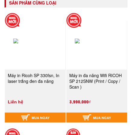
SẢN PHẨM CÙNG LOẠI
Máy in Ricoh SP 330fsn, In
Máy in đa năng Wifi RICOH
laser trắng đen đa năng
SP 212SNW (Print / Copy /
Scan )
3,990,000₫
Liên hệ
MUA NGAY
MUA NGAY