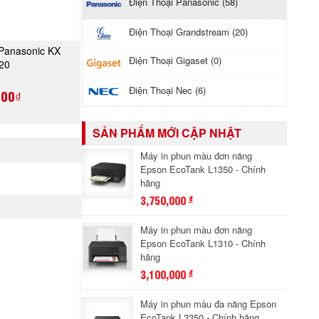
Điện Thoại Panasonic (58)
Điện Thoại Grandstream (20)
 Panasonic KX
A NGAY
Điện Thoại Gigaset (0)
20
Điện Thoại Nec (6)
000₫
SẢN PHẨM MỚI CẬP NHẬT
Máy in phun màu đơn năng
Epson EcoTank L1350 - Chính
hãng
3,750,000
đ
Máy in phun màu đơn năng
Epson EcoTank L1310 - Chính
hãng
3,100,000
đ
Máy in phun màu đa năng Epson
EcoTank L3350 - Chính hãng