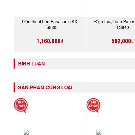
Điện thoại bàn Panasonic KX-
Điện thoại bàn Panas
MUA NGAY
MUA NGA
TS880
TS840
1,160,000₫
582,000₫
BÌNH LUẬN
SẢN PHẨM CÙNG LOẠI