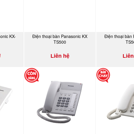
onic KX-
Điện thoại bàn Panasonic KX
Điện thoại bàn
Y
MUA NGAY
MU
TS500
TS5
₫
Liên hệ
Liên