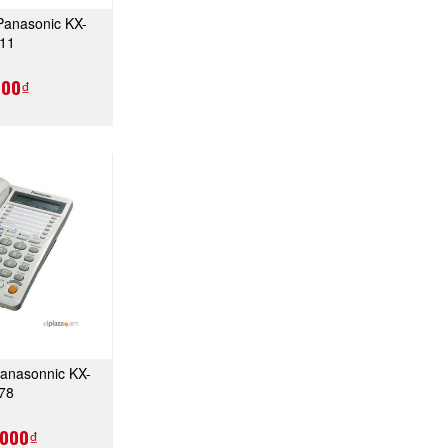
 Panasonic KX-
A NGAY
11
000₫
Panasonnic KX-
A NGAY
78
,000₫