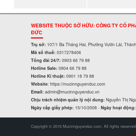
WEBSITE THUỘC SỞ HỮU: CÔNG TY CỔ PH
ĐỨC
Trụ sở:
107/1 Ba Tháng Hai, Phường Vườn Lài, Thàn
Mã số thuế:
0317278406
Tổng đài 24/7:
0903 66 79 88
Hotline Sale:
0904 66 79 88
Hotline Kĩ thuật:
0901 18 79 88
Website
:
https://mucinnguyenduc.com
Email:
admin
@mucinnguyenduc.vn
Chịu trách nhiệm quản lý nội dung:
Nguyễn Thị Ng
Ngày cấp giấy phép:
15/10/2008 -
Ngày hoạt động:
Copyright © 2016 Mucinnguyenduc.com. All rights reserved