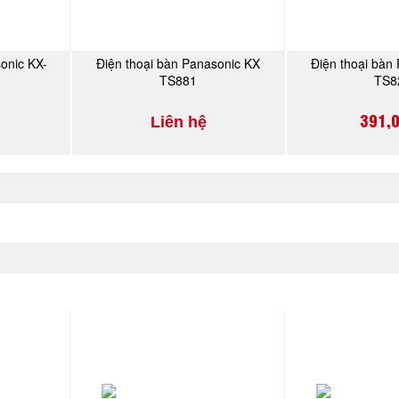
onic KX-
Điện thoại bàn Panasonic KX
Điện thoại bàn
Y
MUA NGAY
MU
TS881
TS8
391,
Liên hệ