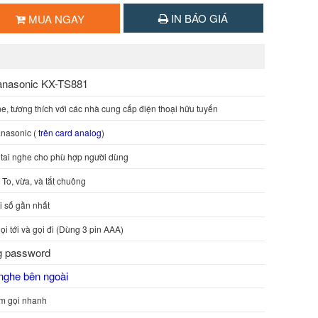
IN BÁO GIÁ
MUA NGAY
Panasonic KX-TS881
ne, tương thích với các nhà cung cấp điện thoại hữu tuyến
anasonic (
trên card analog
)
tai nghe cho phù hợp người dùng
To, vừa, và tắt chuông
ại số gần nhất
gọi tới và gọi đi (Dùng 3 pin AAA)
g password
 nghe bên ngoài
ím gọi nhanh