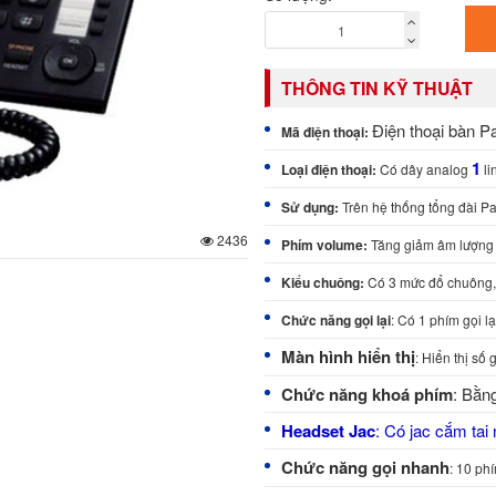
THÔNG TIN KỸ THUẬT
Điện thoại bàn 
Mã điện thoại:
1
Loại điện thoại:
Có dây analog
li
Sử dụng:
Trên hệ thống tổng đài P
2436
Phím volume:
Tăng giảm âm lượng 
Kiểu chuông:
Có 3 mức đổ chuông, 
Chức năng gọi lại
: Có 1 phím gọi l
Màn hình hiển thị
: Hiển thị số 
Chức năng khoá phím
: Bằn
Headset Jac
: Có jac cắm tai
Chức năng gọi nhanh
: 10 ph