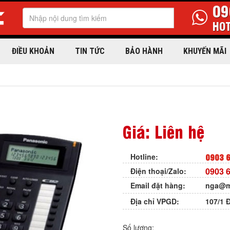
09
HOT
ĐIỀU KHOẢN
TIN TỨC
BẢO HÀNH
KHUYẾN MÃI
1
Giá: Liên hệ
0903 6
Hotline:
0903 6
Điện thoại/Zalo:
Email đặt hàng:
nga@m
Địa chỉ VPGD:
107/1 
Số lượng: