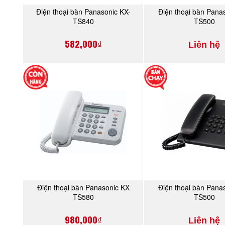
Điện thoại bàn Panasonic KX-
Điện thoại bàn Pana
MUA NGAY
MUA NGA
TS840
TS500
582,000₫
Liên hệ
Điện thoại bàn Panasonic KX
Điện thoại bàn Pana
MUA NGAY
MUA NGA
TS580
TS500
980,000₫
Liên hệ