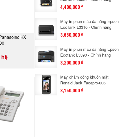
4,400,000
đ
Máy in phun màu đa năng Epson
EcoTank L3310 - Chính hãng
3,650,000
đ
 Panasonic KX
A NGAY
00
Máy in phun màu đa năng Epson
Ecotank L5390 - Chính hãng
 hệ
8,200,000
đ
Máy chấm công khuôn mặt
Ronald Jack Facepro-006
3,150,000
đ