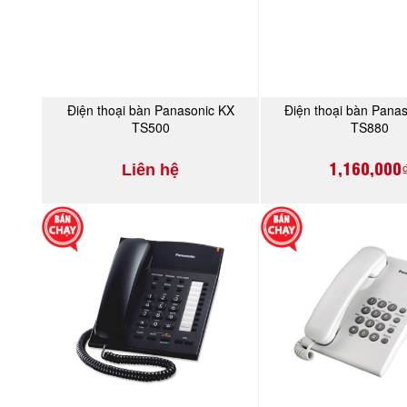
Điện thoại bàn Panasonic KX
Điện thoại bàn Panas
MUA NGAY
MUA NGA
TS500
TS880
1,160,000
Liên hệ