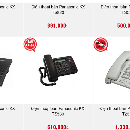
sonic KX
Điện thoại bàn Panasonic KX
Điện thoại bàn
Y
MUA NGAY
MU
TS820
TSC
391,000₫
500,
sonic KX
Điện thoại bàn Panasonic KX-
Điện thoại bàn 
Y
MUA NGAY
MU
TS560
T23
610,000₫
1,330