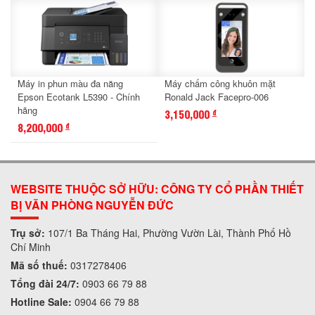
Máy in phun màu đa năng
Máy chấm công khuôn mặt
Epson Ecotank L5390 - Chính
Ronald Jack Facepro-006
hãng
3,150,000
đ
8,200,000
đ
WEBSITE THUỘC SỞ HỮU: CÔNG TY CỔ PHẦN THIẾT
BỊ VĂN PHÒNG NGUYỄN ĐỨC
Trụ sở:
107/1 Ba Tháng Hai, Phường Vườn Lài, Thành Phố Hồ
Chí Minh
Mã số thuế:
0317278406
Tổng đài 24/7:
0903 66 79 88
Hotline Sale:
0904 66 79 88