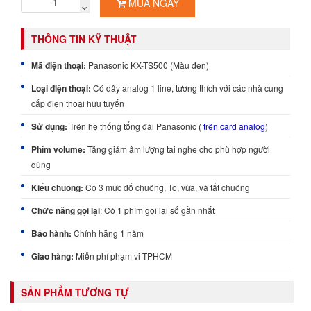
MUA NGAY
THÔNG TIN KỸ THUẬT
Mã điện thoại:
Panasonic KX-TS500 (Màu đen)
Loại điện thoại:
Có dây analog 1 line, tương thích với các nhà cung
cấp điện thoại hữu tuyến
Sử dụng:
Trên hệ thống tổng đài Panasonic (
trên card analog
)
Phím volume:
Tăng giảm âm lượng tai nghe cho phù hợp người
dùng
Kiểu chuông:
Có 3 mức đổ chuông, To, vừa, và tắt chuông
Chức năng gọi lại
: Có 1 phím gọi lại số gần nhất
Bảo hành:
Chính hãng 1 năm
Giao hàng:
Miễn phí
phạm vi TPHCM
SẢN PHẨM TƯƠNG TỰ