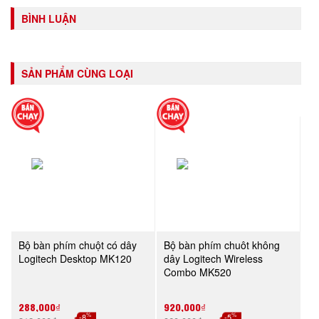
BÌNH LUẬN
SẢN PHẨM CÙNG LOẠI
Bộ bàn phím chuột có dây
Bộ bàn phím chuôt không
Logitech Desktop MK120
dây Logitech Wireless
Combo MK520
288,000₫
920,000₫
%
%
-8
-5