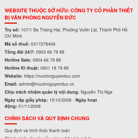
WEBSITE THUỘC SỞ HỮU: CÔNG TY CỔ PHẦN THIẾT
BỊ VĂN PHÒNG NGUYỄN ĐỨC
Trụ sở:
107/1 Ba Tháng Hai, Phường Vườn Lài, Thành Phố Hồ
Chí Minh
Mã số thuế:
0317278406
Tổng đài 24/7:
0903 66 79 88
Hotline Sale:
0904 66 79 88
Hotline Kĩ thuật:
0901 18 79 88
Website
:
https://mucinnguyenduc.com
Email:
admin
@mucinnguyenduc.vn
Chịu trách nhiệm quản lý nội dung:
Nguyễn Thị Nga
Ngày cấp giấy phép:
15/10/2008 -
Ngày hoạt
động:
01/11/2008
CHÍNH SÁCH VÀ QUY ĐỊNH CHUNG
Quy định và hình thức thanh toán