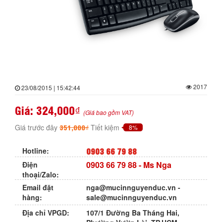
2017
23/08/2015 | 15:42:44
Giá:
324,000₫
(Giá bao gồm VAT)
351,000₫
Giá trước đây
Tiết kiệm
8%
0903 66 79 88
Hotline:
0903 66 79 88
- Ms Nga
Điện
thoại/Zalo:
Email đặt
nga@mucinnguyenduc.vn
-
hàng:
sale@mucinnguyenduc.vn
Địa chỉ VPGD:
107/1 Đường Ba Tháng Hai,