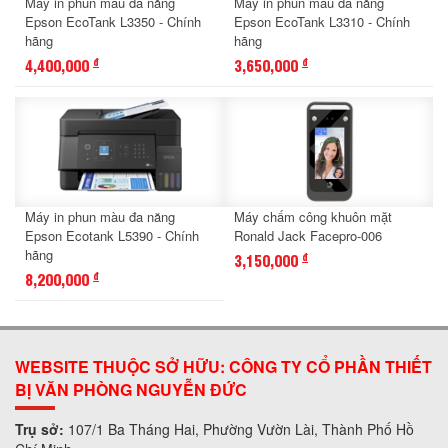
Máy in phun màu đa năng
Máy in phun màu đa năng
Epson EcoTank L3350 - Chính
Epson EcoTank L3310 - Chính
hãng
hãng
4,400,000
3,650,000
đ
đ
Máy in phun màu đa năng
Máy chấm công khuôn mặt
Epson Ecotank L5390 - Chính
Ronald Jack Facepro-006
hãng
3,150,000
đ
8,200,000
đ
WEBSITE THUỘC SỞ HỮU: CÔNG TY CỔ PHẦN THIẾT
BỊ VĂN PHÒNG NGUYỄN ĐỨC
Trụ sở:
107/1 Ba Tháng Hai, Phường Vườn Lài, Thành Phố Hồ