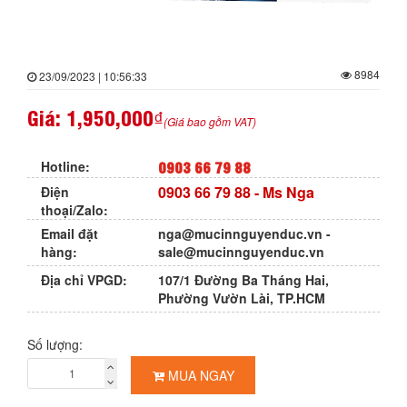
8984
23/09/2023 | 10:56:33
Giá:
1,950,000₫
(Giá bao gồm VAT)
0903 66 79 88
Hotline:
0903 66 79 88
- Ms Nga
Điện
thoại/Zalo:
Email đặt
nga@mucinnguyenduc.vn
-
hàng:
sale@mucinnguyenduc.vn
Địa chỉ VPGD:
107/1 Đường Ba Tháng Hai,
Phường Vườn Lài, TP.HCM
Số lượng:
MUA NGAY