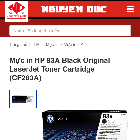
Toggle
Naviga
›
›
›
Trang chủ
HP
Mực in
Mực in HP
Mực in HP 83A Black Original
LaserJet Toner Cartridge
(CF283A)