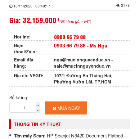
2178
18/11/2020 | 08:49:17
Giá:
32,159,000₫
(Giá bao gồm VAT)
0903 66 79 88
Hotline:
0903 66 79 88
- Ms Nga
Điện
thoại/Zalo:
Email đặt
nga@mucinnguyenduc.vn
-
hàng:
sale@mucinnguyenduc.vn
Địa chỉ VPGD:
107/1 Đường Ba Tháng Hai,
Phường Vườn Lài, TP.HCM
Số lượng:
MUA NGAY
THÔNG TIN KỸ THUẬT
Tên máy Scan:
HP Scanjet N8420 Document Flatbed