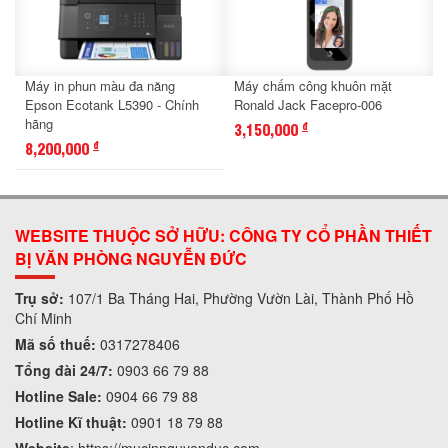
Máy in phun màu đa năng
Máy chấm công khuôn mặt
Epson Ecotank L5390 - Chính
Ronald Jack Facepro-006
hãng
3,150,000
đ
8,200,000
đ
WEBSITE THUỘC SỞ HỮU: CÔNG TY CỔ PHẦN THIẾT
BỊ VĂN PHÒNG NGUYỄN ĐỨC
Trụ sở:
107/1 Ba Tháng Hai, Phường Vườn Lài, Thành Phố Hồ
Chí Minh
Mã số thuế:
0317278406
Tổng đài 24/7:
0903 66 79 88
Hotline Sale:
0904 66 79 88
Hotline Kĩ thuật:
0901 18 79 88