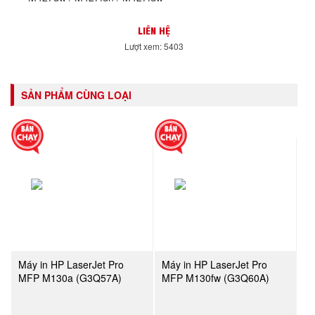
LIÊN HỆ
Lượt xem: 5403
SẢN PHẨM CÙNG LOẠI
Máy in HP LaserJet Pro
Máy in HP LaserJet Pro
MFP M130a (G3Q57A)
MFP M130fw (G3Q60A)