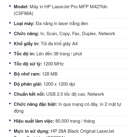
Model:
Máy in HP LaserJet Pro MFP M427fdn
(C5F98A)
Loại máy:
Đa năng in laser trắng đen
Chức năng:
In, Scan, Copy, Fax, Duplex, Network
Khổ giấy in:
Tối đa khổ giấy A4
Tốc độ in:
Lên đến 38 trang / phút
Tốc độ xử lý:
1200 MHz
Bộ nhớ ram:
128 MB
Độ phân giải:
1200 x 1200 dpi
Chuẩn kết nối:
USB 2.0 tốc độ cao, Network
Chức năng đặc biệt:
In qua mạng có dây, in 2 mặt tự
động
Hiệu suất làm việc:
80.000 trang / tháng
Mực in sử dụng:
HP 28A Black Original LaserJet