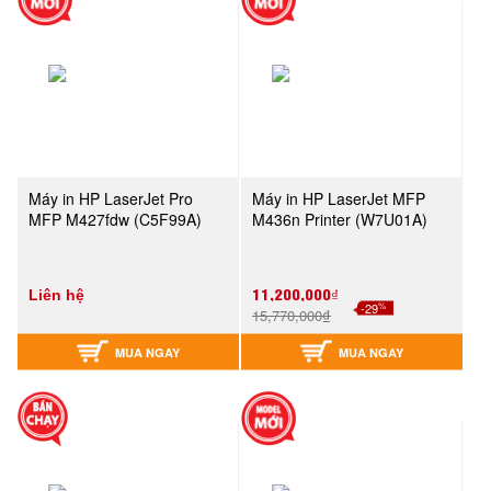
Máy in HP LaserJet Pro
Máy in HP LaserJet MFP
MFP M427fdw (C5F99A)
M436n Printer (W7U01A)
11,200,000₫
Liên hệ
%
-29
15,770,000₫
MUA NGAY
MUA NGAY