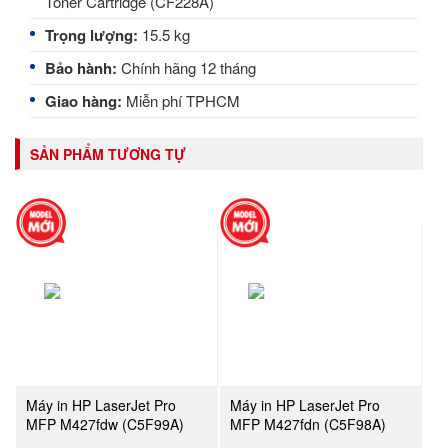
Toner Cartridge (CF228A)
Trọng lượng:
15.5 kg
Bảo hành:
Chính hãng 12 tháng
Giao hàng:
Miễn phí TPHCM
SẢN PHẨM TƯƠNG TỰ
Máy in HP LaserJet Pro
Máy in HP LaserJet Pro
MFP M427fdw (C5F99A)
MFP M427fdn (C5F98A)