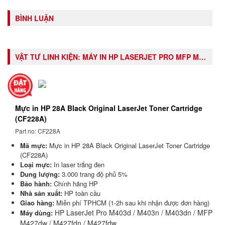
BÌNH LUẬN
VẬT TƯ LINH KIỆN:
MÁY IN HP LASERJET PRO MFP M427FDN (C5F98A)
Mực in HP 28A Black Original LaserJet Toner Cartridge
(CF228A)
Part no: CF228A
Mã mực:
Mực in HP 28A Black Original LaserJet Toner Cartridge
(CF228A)
Loại mực:
In laser trắng đen
Dung lượng:
3.000 trang độ phủ 5%
Bảo hành:
Chính hãng HP
Nhà sản xuất:
HP toàn cầu
Giao hàng:
Miễn phí TPHCM (1-2h sau khi nhận được đơn hàng)
HP LaserJet Pro M403d / M403n / M403dn / MFP
Máy dùng:
M427dw / M427fdn / M427fdw