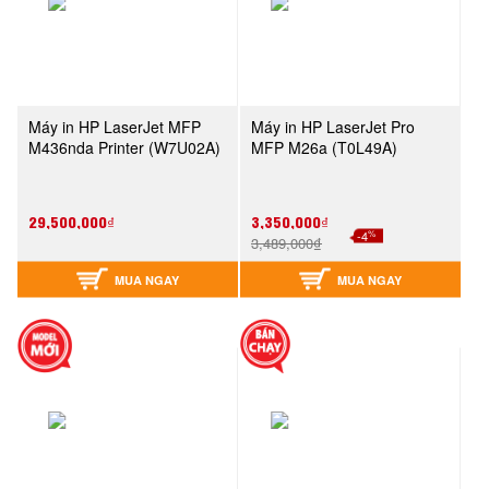
Máy in HP LaserJet MFP
Máy in HP LaserJet Pro
M436nda Printer (W7U02A)
MFP M26a (T0L49A)
29,500,000₫
3,350,000₫
%
-4
3,489,000₫
MUA NGAY
MUA NGAY