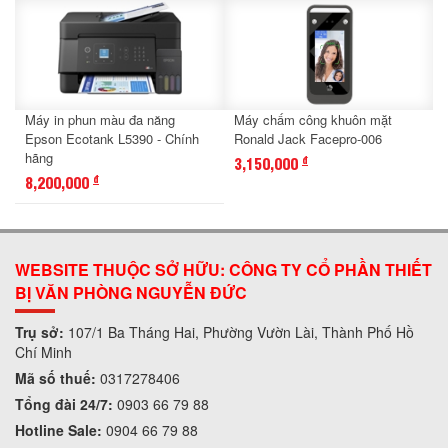
Máy in phun màu đa năng
Máy chấm công khuôn mặt
Epson Ecotank L5390 - Chính
Ronald Jack Facepro-006
hãng
3,150,000
đ
8,200,000
đ
WEBSITE THUỘC SỞ HỮU: CÔNG TY CỔ PHẦN THIẾT
BỊ VĂN PHÒNG NGUYỄN ĐỨC
Trụ sở:
107/1 Ba Tháng Hai, Phường Vườn Lài, Thành Phố Hồ
Chí Minh
Mã số thuế:
0317278406
Tổng đài 24/7:
0903 66 79 88
Hotline Sale:
0904 66 79 88