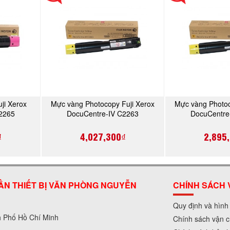
ji Xerox
Mực vàng Photocopy Fuji Xerox
Mực vàng Photoc
Y
MUA NGAY
MU
2265
DocuCentre-IV C2263
DocuCentre
(CT201437)
(CT20
₫
4,027,300₫
2,895
ẦN THIẾT BỊ VĂN PHÒNG NGUYỄN
CHÍNH SÁCH 
Quy định và hình
h Phố Hồ Chí Minh
Chính sách vận c