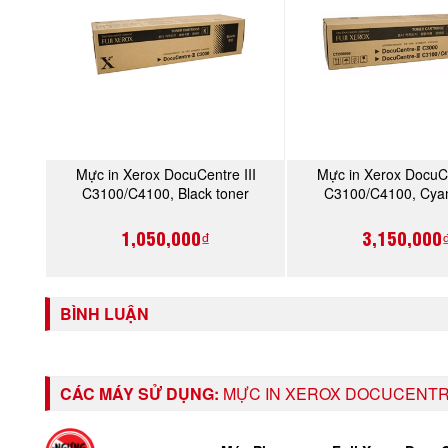
Mực in Xerox DocuCentre III
Mực in Xerox DocuCe
MUA NGAY
MUA NGA
C3100/C4100, Black toner
C3100/C4100, Cyan
cartridge (CT201197)
cartridge (CT200
1,050,000₫
3,150,000
BÌNH LUẬN
CÁC MÁY SỬ DỤNG:
MỰC IN XEROX DOCUCENTRE 