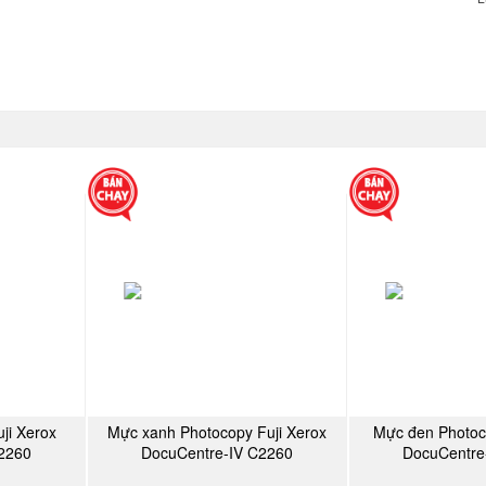
ji Xerox
Mực xanh Photocopy Fuji Xerox
Mực đen Photoc
Y
MUA NGAY
MU
2260
DocuCentre-IV C2260
DocuCentre
(CT201435)
(CT20