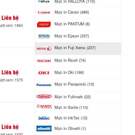
Mực in HALLOYA (110)
Mực in Canon (486)
Liên hệ
Mực in PANTUM (8)
ượt xem: 1864
Mực in Epson (337)
Mực in Fuji Xerox (237)
Mực in Ricoh (74)
Liên hệ
Mực in Oki (166)
ượt xem: 1575
Mực in Panasonic (13)
Mực in Fullmark (22)
Mực in Santa (110)
Mực in InkTec (12)
Liên hệ
Mực in Olivetti (1)
ượt xem: 1530