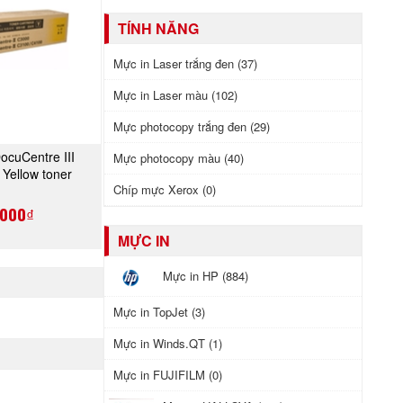
TÍNH NĂNG
Mực in Laser trắng đen (37)
Mực in Laser màu (102)
Mực photocopy trắng đen (29)
ocuCentre III
Mực photocopy màu (40)
A NGAY
Yellow toner
Chíp mực Xerox (0)
(CT200871)
,000₫
MỰC IN
Mực in HP (884)
Mực in TopJet (3)
Mực in Winds.QT (1)
Mực in FUJIFILM (0)