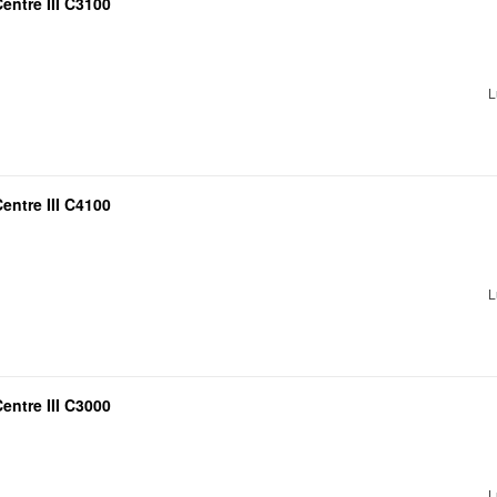
ntre III C3100
L
ntre III C4100
L
ntre III C3000
L