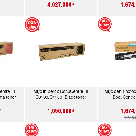
₫
4,027,300₫
1,674
ntre III
Mực in Xerox DocuCentre III
Mực đen Photoc
Y
MUA NGAY
MU
ta toner
C3100/C4100, Black toner
DocuCentre
870)
cartridge (CT201197)
(CT20
₫
1,050,000₫
1,674
1,813,