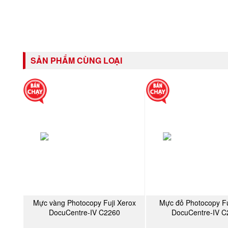
SẢN PHẨM CÙNG LOẠI
Mực vàng Photocopy Fuji Xerox
Mực đỏ Photocopy Fu
MUA NGAY
MUA NGA
DocuCentre-IV C2260
DocuCentre-IV C
(CT201437)
(CT201436)