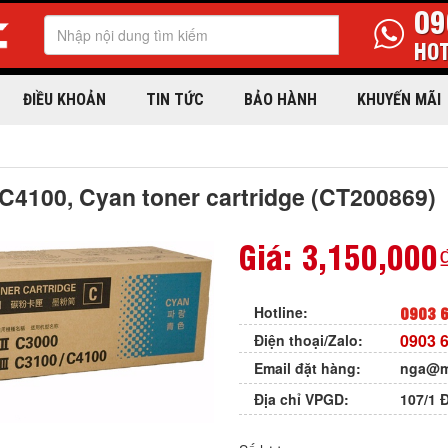
09
HOT
ĐIỀU KHOẢN
TIN TỨC
BẢO HÀNH
KHUYẾN MÃI
/C4100, Cyan toner cartridge (CT200869)
Giá:
3,150,000
0903 6
Hotline:
0903 6
Điện thoại/Zalo:
Email đặt hàng:
nga@m
Địa chỉ VPGD:
107/1 