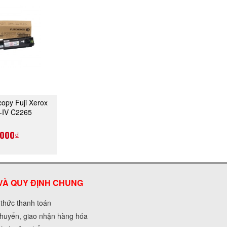
opy Fuji Xerox
A NGAY
-IV C2265
1437)
,000₫
VÀ QUY ĐỊNH CHUNG
 thức thanh toán
huyển, giao nhận hàng hóa