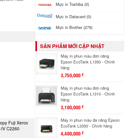
Mực in Toshiba (0)
Mực in Datacard (0)
Mực in Brother (279)
SẢN PHẨM MỚI CẬP NHẬT
Máy in phun màu đơn năng
Epson EcoTank L1350 - Chính
hãng
3,750,000
đ
Máy in phun màu đơn năng
Epson EcoTank L1310 - Chính
hãng
3,100,000
đ
Máy in phun màu đa năng Epson
opy Fuji Xerox
A NGAY
EcoTank L3350 - Chính hãng
-IV C2260
4,400,000
đ
1434)