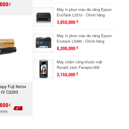
,000₫
Máy in phun màu đa năng Epson
EcoTank L3310 - Chính hãng
3,650,000
đ
Máy in phun màu đa năng Epson
Ecotank L5390 - Chính hãng
8,200,000
đ
Máy chấm công khuôn mặt
Ronald Jack Facepro-006
3,150,000
đ
opy Fuji Xerox
A NGAY
-IV C2263
1434)
,000₫
%
-8
500₫