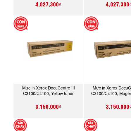
4,027,300₫
4,027,300
Mực in Xerox DocuCentre III
Mực in Xerox DocuCe
MUA NGAY
MUA NGA
C3100/C4100, Yellow toner
C3100/C4100, Magen
cartridge (CT200871)
cartridge (CT200
3,150,000₫
3,150,000