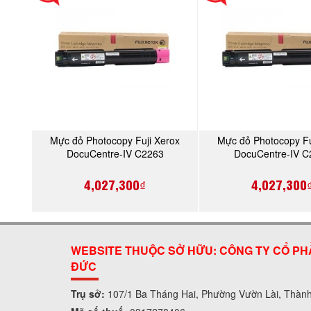
Mực đỏ Photocopy Fuji Xerox
Mực đỏ Photocopy Fu
MUA NGAY
MUA NGA
DocuCentre-IV C2263
DocuCentre-IV C
(CT201436)
(CT201436)
4,027,300₫
4,027,300
WEBSITE THUỘC SỞ HỮU: CÔNG TY CỔ PH
ĐỨC
Trụ sở:
107/1 Ba Tháng Hai, Phường Vườn Lài, Thàn