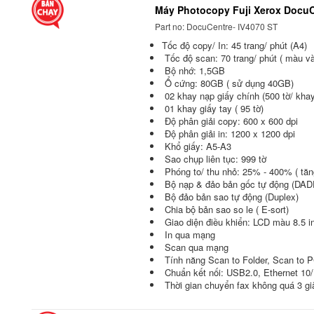
Máy Photocopy Fuji Xerox Docu
Part no: DocuCentre- IV4070 ST
Tốc độ copy/ In: 45 trang/ phút (A4)
Tốc độ scan: 70 trang/ phút ( màu và
Bộ nhớ: 1,5GB
Ổ cứng: 80GB ( sử dụng 40GB)
02 khay nạp giấy chính (500 tờ/ khay
01 khay giấy tay ( 95 tờ)
Độ phân giải copy: 600 x 600 dpi
Độ phân giải in: 1200 x 1200 dpi
Khổ giấy: A5-A3
Sao chụp liên tục: 999 tờ
Phóng to/ thu nhỏ: 25% - 400% ( tă
Bộ nạp & đảo bản gốc tự động (DAD
Bộ đảo bản sao tự động (Duplex)
Chia bộ bản sao so le ( E-sort)
Giao diện điều khiển: LCD màu 8.5 i
In qua mạng
Scan qua mạng
Tính năng Scan to Folder, Scan to P
Chuẩn kết nối: USB2.0, Ethernet 1
Thời gian chuyển fax không quá 3 gi