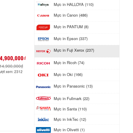
Mực in HALLOYA (110)
Mực in Canon (486)
Mực in PANTUM (8)
Mực in Epson (337)
Mực in Fuji Xerox (237)
4,900,000₫
Mực in Ricoh (74)
14,900,000₫
ượt xem: 2312
Mực in Oki (166)
Mực in Panasonic (13)
Mực in Fullmark (22)
Mực in Santa (110)
Mực in InkTec (12)
Mực in Olivetti (1)