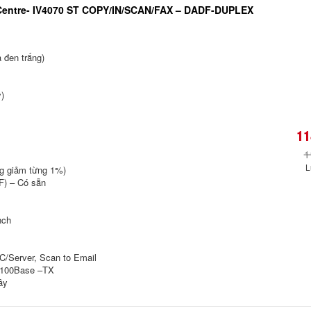
Centre- IV4070 ST COPY/IN/SCAN/FAX – DADF-DUPLEX
 đen trắng)
)
11
1
L
ng giảm từng 1%)
F) – Có sẵn
nch
C/Server, Scan to Email
0/100Base –TX
ây