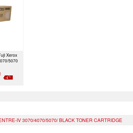
uji Xerox
Y
4070/5070
₫
%
-4
NTRE-IV 3070/4070/5070/ BLACK TONER CARTRIDGE