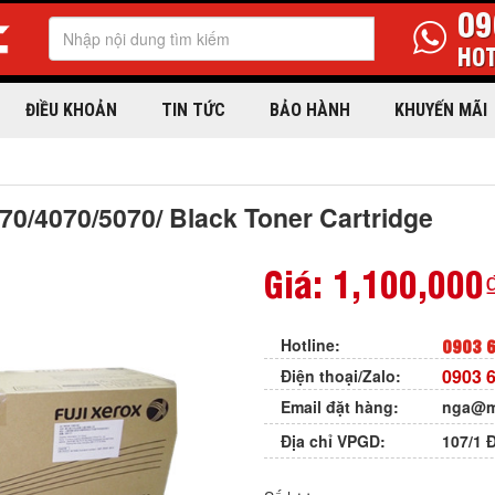
09
HOT
ĐIỀU KHOẢN
TIN TỨC
BẢO HÀNH
KHUYẾN MÃI
70/4070/5070/ Black Toner Cartridge
Giá:
1,100,000
0903 6
Hotline:
0903 6
Điện thoại/Zalo:
Email đặt hàng:
nga@m
Địa chỉ VPGD:
107/1 