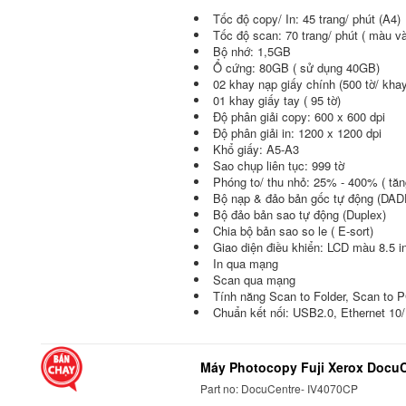
Tốc độ copy/ In: 45 trang/ phút (A4)
Tốc độ scan: 70 trang/ phút ( màu và
Bộ nhớ: 1,5GB
Ổ cứng: 80GB ( sử dụng 40GB)
02 khay nạp giấy chính (500 tờ/ khay
01 khay giấy tay ( 95 tờ)
Độ phân giải copy: 600 x 600 dpi
Độ phân giải in: 1200 x 1200 dpi
Khổ giấy: A5-A3
Sao chụp liên tục: 999 tờ
Phóng to/ thu nhỏ: 25% - 400% ( tă
Bộ nạp & đảo bản gốc tự động (DAD
Bộ đảo bản sao tự động (Duplex)
Chia bộ bản sao so le ( E-sort)
Giao diện điều khiển: LCD màu 8.5 i
In qua mạng
Scan qua mạng
Tính năng Scan to Folder, Scan to P
Chuẩn kết nối: USB2.0, Ethernet 1
Máy Photocopy Fuji Xerox Docu
Part no: DocuCentre- IV4070CP