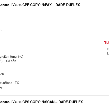
Centre- IV4070CPF COPY/IN/FAX – DADF-DUPLEX
)
10
1
L
ng giảm từng 1%)
F) – Có sẵn
nch
0/100Base –TX
ây
Centre- IV4070CPS COPY/IN/SCAN – DADF-DUPLEX