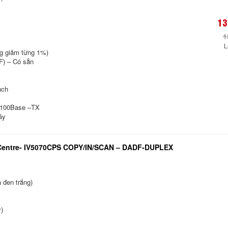
13
1
L
ng giảm từng 1%)
F) – Có sẵn
nch
0/100Base –TX
ây
Centre- IV5070CPS COPY/IN/SCAN – DADF-DUPLEX
 đen trắng)
)