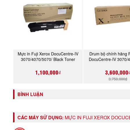
Mực in Fuji Xerox DocuCentre-IV
Drum bộ chính hãng F
MUA NGAY
MUA NGA
3070/4070/5070/ Black Toner
DocuCentre-IV 3070/
Cartridge
(CT350941)
1,100,000₫
3,600,000
3,750,000₫
BÌNH LUẬN
CÁC MÁY SỬ DỤNG:
MỰC IN FUJI XEROX DOCUCE