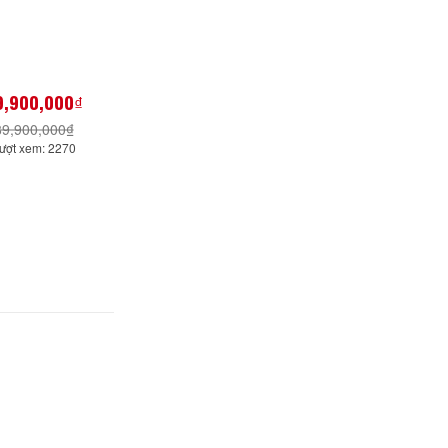
9,900,000₫
89,900,000₫
ượt xem: 2270