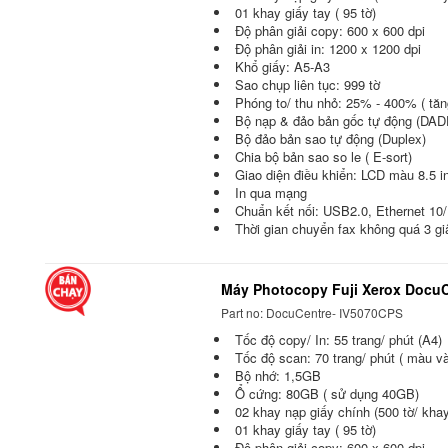
01 khay giấy tay ( 95 tờ)
Độ phân giải copy: 600 x 600 dpi
Độ phân giải in: 1200 x 1200 dpi
Khổ giấy: A5-A3
Sao chụp liên tục: 999 tờ
Phóng to/ thu nhỏ: 25% - 400% ( tă
Bộ nạp & đảo bản gốc tự động (DAD
Bộ đảo bản sao tự động (Duplex)
Chia bộ bản sao so le ( E-sort)
Giao diện điều khiển: LCD màu 8.5 i
In qua mạng
Chuẩn kết nối: USB2.0, Ethernet 1
Thời gian chuyển fax không quá 3 gi
Máy Photocopy Fuji Xerox Docu
Part no: DocuCentre- IV5070CPS
Tốc độ copy/ In: 55 trang/ phút (A4)
Tốc độ scan: 70 trang/ phút ( màu và
Bộ nhớ: 1,5GB
Ổ cứng: 80GB ( sử dụng 40GB)
02 khay nạp giấy chính (500 tờ/ khay
01 khay giấy tay ( 95 tờ)
Độ phân giải copy: 600 x 600 dpi