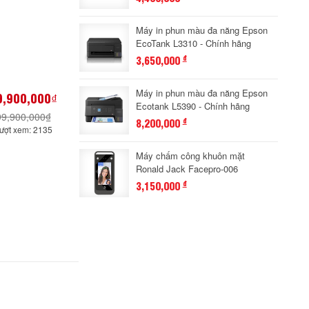
Máy in phun màu đa năng Epson
EcoTank L3310 - Chính hãng
3,650,000
đ
Máy in phun màu đa năng Epson
9,900,000₫
Ecotank L5390 - Chính hãng
99,900,000₫
8,200,000
đ
ượt xem: 2135
Máy chấm công khuôn mặt
Ronald Jack Facepro-006
3,150,000
đ