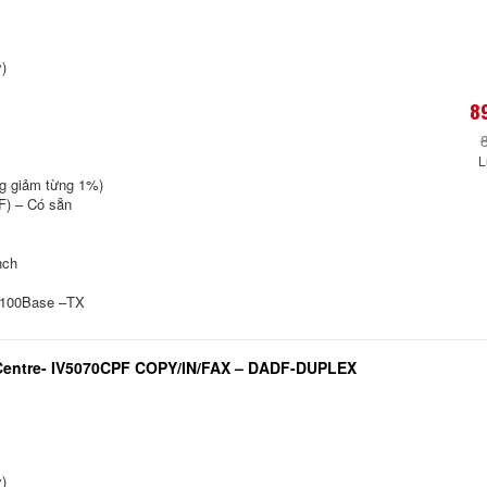
)
8
L
ng giảm từng 1%)
F) – Có sẵn
nch
0/100Base –TX
Centre- IV5070CPF COPY/IN/FAX – DADF-DUPLEX
)