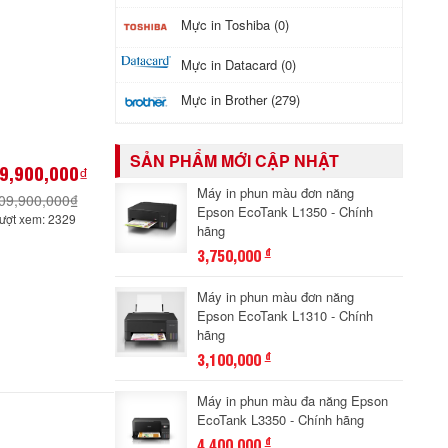
Mực in Toshiba (0)
Mực in Datacard (0)
Mực in Brother (279)
SẢN PHẨM MỚI CẬP NHẬT
9,900,000₫
Máy in phun màu đơn năng
09,900,000₫
Epson EcoTank L1350 - Chính
ượt xem: 2329
hãng
3,750,000
đ
Máy in phun màu đơn năng
Epson EcoTank L1310 - Chính
hãng
3,100,000
đ
Máy in phun màu đa năng Epson
EcoTank L3350 - Chính hãng
4,400,000
đ