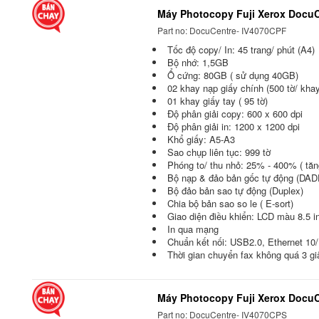
Máy Photocopy Fuji Xerox Docu
Part no: DocuCentre- IV4070CPF
Tốc độ copy/ In: 45 trang/ phút (A4)
Bộ nhớ: 1,5GB
Ổ cứng: 80GB ( sử dụng 40GB)
02 khay nạp giấy chính (500 tờ/ khay
01 khay giấy tay ( 95 tờ)
Độ phân giải copy: 600 x 600 dpi
Độ phân giải in: 1200 x 1200 dpi
Khổ giấy: A5-A3
Sao chụp liên tục: 999 tờ
Phóng to/ thu nhỏ: 25% - 400% ( tă
Bộ nạp & đảo bản gốc tự động (DAD
Bộ đảo bản sao tự động (Duplex)
Chia bộ bản sao so le ( E-sort)
Giao diện điều khiển: LCD màu 8.5 i
In qua mạng
Chuẩn kết nối: USB2.0, Ethernet 1
Thời gian chuyển fax không quá 3 gi
Máy Photocopy Fuji Xerox Docu
Part no: DocuCentre- IV4070CPS