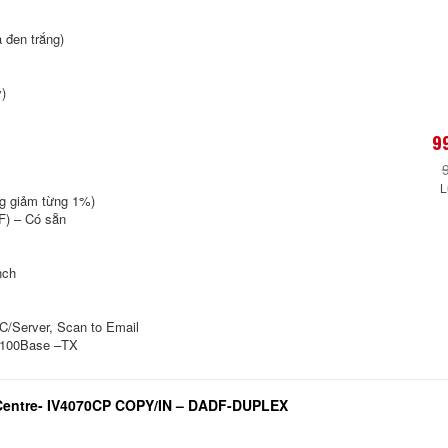
 đen trắng)
)
9
L
ng giảm từng 1%)
F) – Có sẵn
nch
C/Server, Scan to Email
0/100Base –TX
Centre- IV4070CP COPY/IN – DADF-DUPLEX