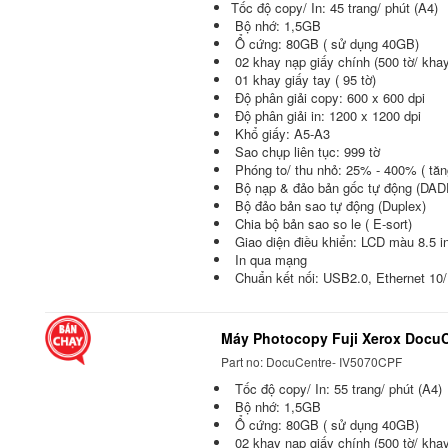
Tốc độ copy/ In: 45 trang/ phút (A4)
Bộ nhớ: 1,5GB
Ổ cứng: 80GB ( sử dụng 40GB)
02 khay nạp giấy chính (500 tờ/ khay
01 khay giấy tay ( 95 tờ)
Độ phân giải copy: 600 x 600 dpi
Độ phân giải in: 1200 x 1200 dpi
Khổ giấy: A5-A3
Sao chụp liên tục: 999 tờ
Phóng to/ thu nhỏ: 25% - 400% ( tă
Bộ nạp & đảo bản gốc tự động (DAD
Bộ đảo bản sao tự động (Duplex)
Chia bộ bản sao so le ( E-sort)
Giao diện điều khiển: LCD màu 8.5 i
In qua mạng
Chuẩn kết nối: USB2.0, Ethernet 1
Máy Photocopy Fuji Xerox Docu
Part no: DocuCentre- IV5070CPF
Tốc độ copy/ In: 55 trang/ phút (A4)
Bộ nhớ: 1,5GB
Ổ cứng: 80GB ( sử dụng 40GB)
02 khay nạp giấy chính (500 tờ/ khay