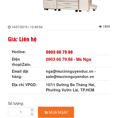
1866
14/07/2015 | 12:46:54
Giá: Liên hệ
0903 66 79 88
Hotline:
0903 66 79 88
- Ms Nga
Điện
thoại/Zalo:
Email đặt
nga@mucinnguyenduc.vn
-
hàng:
sale@mucinnguyenduc.vn
Địa chỉ VPGD:
107/1 Đường Ba Tháng Hai,
Phường Vườn Lài, TP.HCM
Số lượng:
MUA NGAY