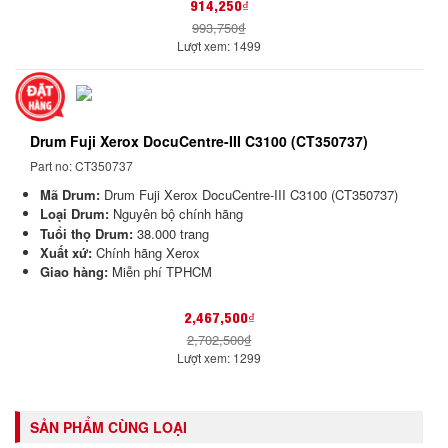
914,250₫
993,750₫
Lượt xem: 1499
Drum Fuji Xerox DocuCentre-III C3100 (CT350737)
Part no: CT350737
Mã Drum:
Drum Fuji Xerox DocuCentre-III C3100 (CT350737)
Loại Drum:
Nguyên bộ chính hãng
Tuổi thọ Drum:
38.000 trang
Xuất xứ:
Chính hãng Xerox
Giao hàng:
Miễn phí TPHCM
2,467,500₫
2,702,500₫
Lượt xem: 1299
SẢN PHẨM CÙNG LOẠI