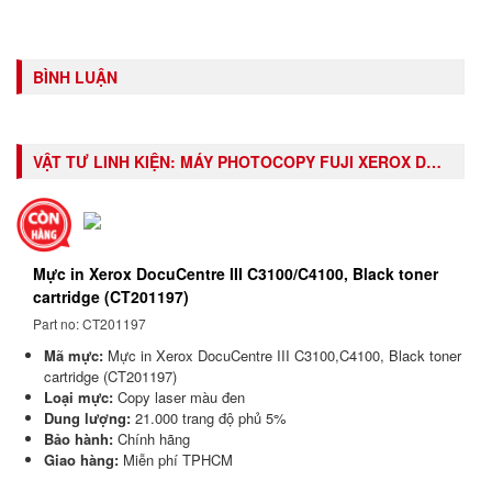
BÌNH LUẬN
VẬT TƯ LINH KIỆN:
MÁY PHOTOCOPY FUJI XEROX DOCUCENTRE III C3100
Mực in Xerox DocuCentre III C3100/C4100, Black toner
cartridge (CT201197)
Part no: CT201197
Mã mực:
Mực in Xerox DocuCentre III C3100,C4100, Black toner
cartridge (CT201197)
Loại mực:
Copy laser màu đen
Dung lượng:
21.000 trang độ phủ 5%
Bảo hành:
Chính hãng
Giao hàng:
Miễn phí TPHCM