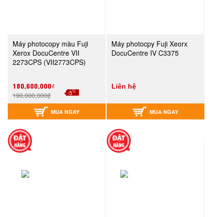
Máy photocopy màu Fuji
Máy photocpy Fuji Xeorx
Xerox DocuCentre VII
DocuCentre IV C3375
2273CPS (VII2773CPS)
180,600,000₫
Liên hệ
%
-5
190,000,000₫
MUA NGAY
MUA NGAY