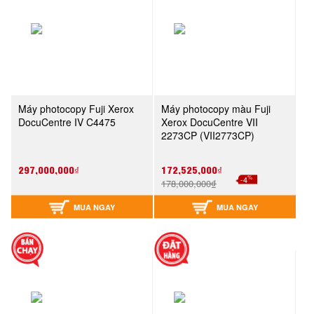
Máy photocopy Fuji Xerox
Máy photocopy màu Fuji
DocuCentre IV C4475
Xerox DocuCentre VII
2273CP (VII2773CP)
297,000,000₫
172,525,000₫
%
-4
178,000,000₫
MUA NGAY
MUA NGAY