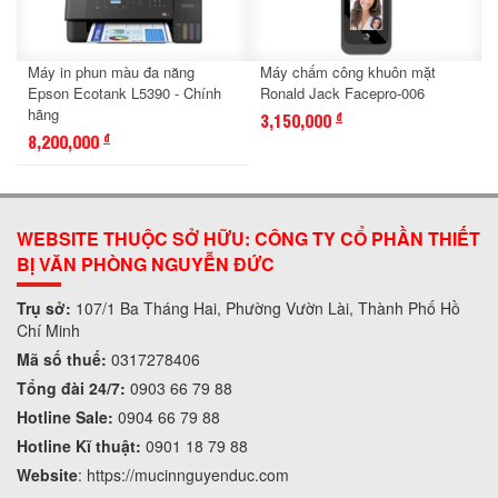
Máy in phun màu đa năng
Máy chấm công khuôn mặt
Epson Ecotank L5390 - Chính
Ronald Jack Facepro-006
hãng
3,150,000
đ
8,200,000
đ
WEBSITE THUỘC SỞ HỮU: CÔNG TY CỔ PHẦN THIẾT
BỊ VĂN PHÒNG NGUYỄN ĐỨC
Trụ sở:
107/1 Ba Tháng Hai, Phường Vườn Lài, Thành Phố Hồ
Chí Minh
Mã số thuế:
0317278406
Tổng đài 24/7:
0903 66 79 88
Hotline Sale:
0904 66 79 88
Hotline Kĩ thuật:
0901 18 79 88
Website
:
https://mucinnguyenduc.com