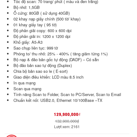
Tốc độ scan: 70 trang/ phút ( màu và đen trắng)
Bộ nhớ: 1,5GB
Ổ cứng: 80GB ( sử dụng 40GB)
02 khay nạp giấy chính (500 tờ/ khay)
01 khay giấy tay ( 95 tờ)
Độ phân giải copy: 600 x 600 dpi
Độ phân giải in: 1200 x 1200 dpi
Khổ giấy: A5-A3
Sao chụp liên tục: 999 tờ
Phóng to/ thu nhỏ: 25% - 400% ( tăng giảm từng 1%)
Bộ nạp & đảo bản gốc tự động (DADF) – Có sẵn
Bộ đảo bản sao tự động (Duplex)
Chia bộ bản sao so le ( E-sort)
Giao diện điều khiển: LCD màu 8.5 inch
In qua mạng
Scan qua mạng
Tính năng Scan to Folder, Scan to PC/Server, Scan to Email
Chuẩn kết nối: USB2.0, Ethernet 10/100Base –TX
129,900,000₫
132,900,000₫
Lượt xem: 2161