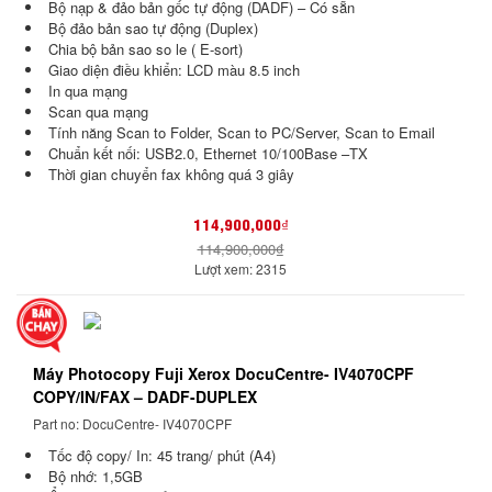
Bộ nạp & đảo bản gốc tự động (DADF) – Có sẵn
Bộ đảo bản sao tự động (Duplex)
Chia bộ bản sao so le ( E-sort)
Giao diện điều khiển: LCD màu 8.5 inch
In qua mạng
Scan qua mạng
Tính năng Scan to Folder, Scan to PC/Server, Scan to Email
Chuẩn kết nối: USB2.0, Ethernet 10/100Base –TX
Thời gian chuyển fax không quá 3 giây
114,900,000₫
114,900,000₫
Lượt xem: 2315
Máy Photocopy Fuji Xerox DocuCentre- IV4070CPF
COPY/IN/FAX – DADF-DUPLEX
Part no: DocuCentre- IV4070CPF
Tốc độ copy/ In: 45 trang/ phút (A4)
Bộ nhớ: 1,5GB