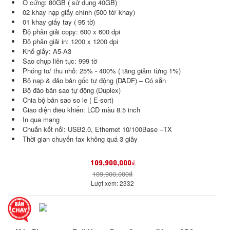
Ổ cứng: 80GB ( sử dụng 40GB)
02 khay nạp giấy chính (500 tờ/ khay)
01 khay giấy tay ( 95 tờ)
Độ phân giải copy: 600 x 600 dpi
Độ phân giải in: 1200 x 1200 dpi
Khổ giấy: A5-A3
Sao chụp liên tục: 999 tờ
Phóng to/ thu nhỏ: 25% - 400% ( tăng giảm từng 1%)
Bộ nạp & đảo bản gốc tự động (DADF) – Có sẵn
Bộ đảo bản sao tự động (Duplex)
Chia bộ bản sao so le ( E-sort)
Giao diện điều khiển: LCD màu 8.5 inch
In qua mạng
Chuẩn kết nối: USB2.0, Ethernet 10/100Base –TX
Thời gian chuyển fax không quá 3 giây
109,900,000₫
109,900,000₫
Lượt xem: 2332