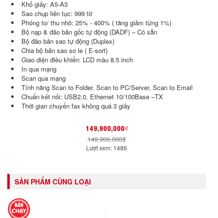
Khổ giấy: A5-A3
Sao chụp liên tục: 999 tờ
Phóng to/ thu nhỏ: 25% - 400% ( tăng giảm từng 1%)
Bộ nạp & đảo bản gốc tự động (DADF) – Có sẵn
Bộ đảo bản sao tự động (Duplex)
Chia bộ bản sao so le ( E-sort)
Giao diện điều khiển: LCD màu 8.5 inch
In qua mạng
Scan qua mạng
Tính năng Scan to Folder, Scan to PC/Server, Scan to Email
Chuẩn kết nối: USB2.0, Ethernet 10/100Base –TX
Thời gian chuyển fax không quá 3 giây
149,900,000₫
149,900,000₫
Lượt xem: 1486
SẢN PHẨM CÙNG LOẠI