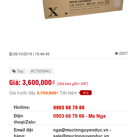
2207
26/10/2019 | 16:46:45
Tag
#CT350941
Giá:
3,600,000₫
(Giá bao gồm VAT)
3,750,000₫
Giá trước đây
Tiết kiệm
4%
0903 66 79 88
Hotline:
0903 66 79 88
- Ms Nga
Điện
thoại/Zalo:
Email đặt
nga@mucinnguyenduc.vn
-
hàng:
sale@mucinnguyenduc.vn