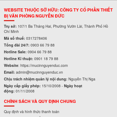
WEBSITE THUỘC SỞ HỮU: CÔNG TY CỔ PHẦN THIẾT
BỊ VĂN PHÒNG NGUYỄN ĐỨC
Trụ sở:
107/1 Ba Tháng Hai, Phường Vườn Lài, Thành Phố Hồ
Chí Minh
Mã số thuế:
0317278406
Tổng đài 24/7:
0903 66 79 88
Hotline Sale:
0904 66 79 88
Hotline Kĩ thuật:
0901 18 79 88
Website
:
https://mucinnguyenduc.com
Email:
admin
@mucinnguyenduc.vn
Chịu trách nhiệm quản lý nội dung:
Nguyễn Thị Nga
Ngày cấp giấy phép:
15/10/2008 -
Ngày hoạt
động:
01/11/2008
CHÍNH SÁCH VÀ QUY ĐỊNH CHUNG
Quy định và hình thức thanh toán