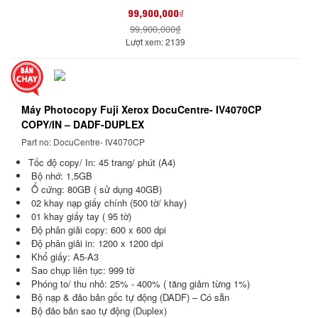
99,900,000₫
99,900,000₫
Lượt xem: 2139
Máy Photocopy Fuji Xerox DocuCentre- IV4070CP
COPY/IN – DADF-DUPLEX
Part no: DocuCentre- IV4070CP
Tốc độ copy/ In: 45 trang/ phút (A4)
Bộ nhớ: 1,5GB
Ổ cứng: 80GB ( sử dụng 40GB)
02 khay nạp giấy chính (500 tờ/ khay)
01 khay giấy tay ( 95 tờ)
Độ phân giải copy: 600 x 600 dpi
Độ phân giải in: 1200 x 1200 dpi
Khổ giấy: A5-A3
Sao chụp liên tục: 999 tờ
Phóng to/ thu nhỏ: 25% - 400% ( tăng giảm từng 1%)
Bộ nạp & đảo bản gốc tự động (DADF) – Có sẵn
Bộ đảo bản sao tự động (Duplex)