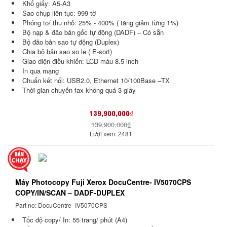
Khổ giấy: A5-A3
Sao chụp liên tục: 999 tờ
Phóng to/ thu nhỏ: 25% - 400% ( tăng giảm từng 1%)
Bộ nạp & đảo bản gốc tự động (DADF) – Có sẵn
Bộ đảo bản sao tự động (Duplex)
Chia bộ bản sao so le ( E-sort)
Giao diện điều khiển: LCD màu 8.5 inch
In qua mạng
Chuẩn kết nối: USB2.0, Ethernet 10/100Base –TX
Thời gian chuyển fax không quá 3 giây
139,900,000₫
139,900,000₫
Lượt xem: 2481
Máy Photocopy Fuji Xerox DocuCentre- IV5070CPS
COPY/IN/SCAN – DADF-DUPLEX
Part no: DocuCentre- IV5070CPS
Tốc độ copy/ In: 55 trang/ phút (A4)