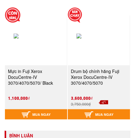
Mực in Fuji Xerox
Drum bộ chính hãng Fuji
DocuCentre-IV
Xerox DocuCentre-IV
3070/4070/5070/ Black
3070/4070/5070
Toner Cartridge
(CT350941)
1,100,000₫
3,600,000₫
%
-4
3,750,000₫
MUA NGAY
MUA NGAY
BÌNH LUẬN