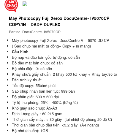
Máy Photocopy Fuji Xerox DocuCentre- IV5070CP
COPY/IN – DADF-DUPLEX
Part no: DocuCentre- IV5070CP
Máy photocopy Fuji Xerox DocuCentre V – 5070 DD CP
( Sao chụp hai mặt tự động+ Copy + in mang)
Cấu hình
Bộ nạp và đảo bản gốc tự động: có sẵn
Bộ đảo mặt bản chụp: có sẵn
Bộ chia điện tử: có sẵn
Khay chứa giấy chuẩn: 2 khay 500 tờ/ khay + Khay tay:95 tờ
Đặc tính kỹ thuật
Tốc độ copy: 55bản/ phút
Sao chụp nhân bản liên tục: 999 bản
Độ phân giải: 600 x 600 dpi
Tỷ lệ thu phóng: 25% - 400% (từng %)
Khổ giấy sao chụp: A5-A3
Định lượng giấy : 60-215 gsm
Thời gian sấy máy: < 30 giây (tại nhiệt độ phòng 20 độ C)
Thời gian bản chụp đầu tiên: <3.2 giây (A4 ngang)
Bộ nhớ (chuẩn): 1GB