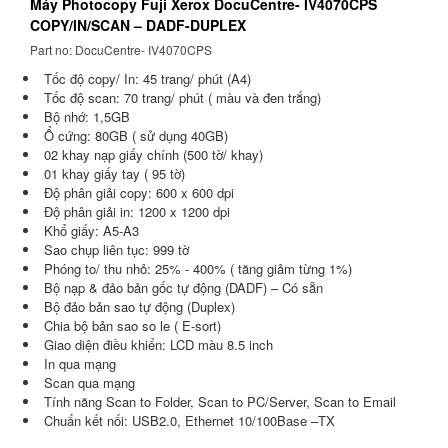
Máy Photocopy Fuji Xerox DocuCentre- IV4070CPS
COPY/IN/SCAN – DADF-DUPLEX
Part no: DocuCentre- IV4070CPS
Tốc độ copy/ In: 45 trang/ phút (A4)
Tốc độ scan: 70 trang/ phút ( màu và đen trắng)
Bộ nhớ: 1,5GB
Ổ cứng: 80GB ( sử dụng 40GB)
02 khay nạp giấy chính (500 tờ/ khay)
01 khay giấy tay ( 95 tờ)
Độ phân giải copy: 600 x 600 dpi
Độ phân giải in: 1200 x 1200 dpi
Khổ giấy: A5-A3
Sao chụp liên tục: 999 tờ
Phóng to/ thu nhỏ: 25% - 400% ( tăng giảm từng 1%)
Bộ nạp & đảo bản gốc tự động (DADF) – Có sẵn
Bộ đảo bản sao tự động (Duplex)
Chia bộ bản sao so le ( E-sort)
Giao diện điều khiển: LCD màu 8.5 inch
In qua mạng
Scan qua mạng
Tính năng Scan to Folder, Scan to PC/Server, Scan to Email
Chuẩn kết nối: USB2.0, Ethernet 10/100Base –TX