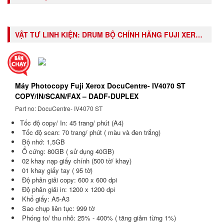
VẬT TƯ LINH KIỆN:
DRUM BỘ CHÍNH HÃNG FUJI XEROX DOCUCENTRE-IV 3070/4070/5070 (CT350941)
Máy Photocopy Fuji Xerox DocuCentre- IV4070 ST
COPY/IN/SCAN/FAX – DADF-DUPLEX
Part no: DocuCentre- IV4070 ST
Tốc độ copy/ In: 45 trang/ phút (A4)
Tốc độ scan: 70 trang/ phút ( màu và đen trắng)
Bộ nhớ: 1,5GB
Ổ cứng: 80GB ( sử dụng 40GB)
02 khay nạp giấy chính (500 tờ/ khay)
01 khay giấy tay ( 95 tờ)
Độ phân giải copy: 600 x 600 dpi
Độ phân giải in: 1200 x 1200 dpi
Khổ giấy: A5-A3
Sao chụp liên tục: 999 tờ
Phóng to/ thu nhỏ: 25% - 400% ( tăng giảm từng 1%)