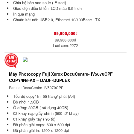
Chia bộ bản sao so le ( E-sort)
Giao diện điều khiển: LCD màu 8.5 inch
In qua mạng
Chuẩn kết nối: USB2.0, Ethernet 10/100Base –TX
89,900,000₫
89,900,000₫
Lượt xem: 2272
Máy Photocopy Fuji Xerox DocuCentre- IV5070CPF
COPY/IN/FAX – DADF-DUPLEX
Part no: DocuCentre- IV5070CPF
Tốc độ copy/ In: 55 trang/ phút (A4)
Bộ nhớ: 1,5GB
Ổ cứng: 80GB ( sử dụng 40GB)
02 khay nạp giấy chính (500 tờ/ khay)
01 khay giấy tay ( 95 tờ)
Độ phân giải copy: 600 x 600 dpi
Độ phân giải in: 1200 x 1200 dpi