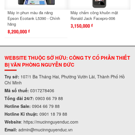
Máy in phun màu đa năng
Máy chấm công khuôn mặt
Epson Ecotank L5390 - Chính
Ronald Jack Facepro-006
hãng
3,150,000
đ
8,200,000
đ
WEBSITE THUỘC SỞ HỮU: CÔNG TY CỔ PHẦN THIẾT
BỊ VĂN PHÒNG NGUYỄN ĐỨC
Trụ sở:
107/1 Ba Tháng Hai, Phường Vườn Lài, Thành Phố Hồ
Chí Minh
Mã số thuế:
0317278406
Tổng đài 24/7:
0903 66 79 88
Hotline Sale:
0904 66 79 88
Hotline Kĩ thuật:
0901 18 79 88
Website
:
https://mucinnguyenduc.com
Email:
admin
@mucinnguyenduc.vn