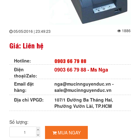
1886
05/05/2016 | 23:49:23
Giá: Liên hệ
0903 66 79 88
Hotline:
0903 66 79 88
- Ms Nga
Điện
thoại/Zalo:
Email đặt
nga@mucinnguyenduc.vn
-
hàng:
sale@mucinnguyenduc.vn
Địa chỉ VPGD:
107/1 Đường Ba Tháng Hai,
Phường Vườn Lài, TP.HCM
Số lượng:
MUA NGAY