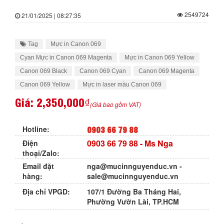
2549724
21/01/2025 | 08:27:35
Tag
Mực in Canon 069
Cyan Mực in Canon 069 Magenta
Mực in Canon 069 Yellow
Canon 069 Black
Canon 069 Cyan
Canon 069 Magenta
Canon 069 Yellow
Mực in laser màu Canon 069
Giá:
2,350,000₫
(Giá bao gồm VAT)
0903 66 79 88
Hotline:
0903 66 79 88
- Ms Nga
Điện
thoại/Zalo:
Email đặt
nga@mucinnguyenduc.vn
-
hàng:
sale@mucinnguyenduc.vn
Địa chỉ VPGD:
107/1 Đường Ba Tháng Hai,
Phường Vườn Lài, TP.HCM