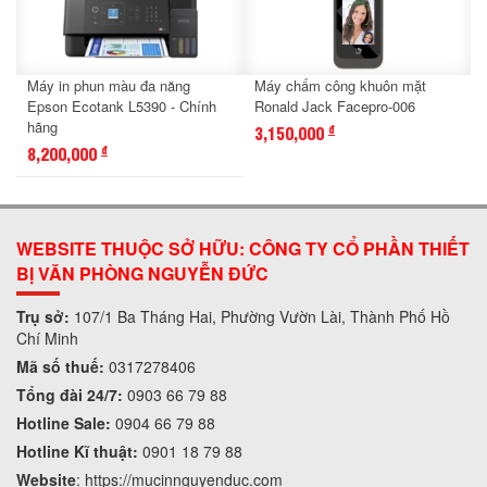
Máy in phun màu đa năng
Máy chấm công khuôn mặt
Epson Ecotank L5390 - Chính
Ronald Jack Facepro-006
hãng
3,150,000
đ
8,200,000
đ
WEBSITE THUỘC SỞ HỮU: CÔNG TY CỔ PHẦN THIẾT
BỊ VĂN PHÒNG NGUYỄN ĐỨC
Trụ sở:
107/1 Ba Tháng Hai, Phường Vườn Lài, Thành Phố Hồ
Chí Minh
Mã số thuế:
0317278406
Tổng đài 24/7:
0903 66 79 88
Hotline Sale:
0904 66 79 88
Hotline Kĩ thuật:
0901 18 79 88
Website
:
https://mucinnguyenduc.com