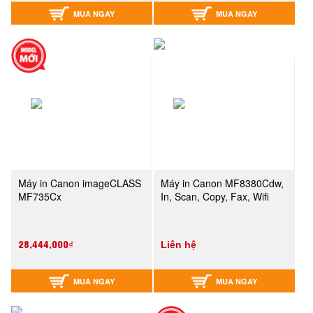
MUA NGAY
MUA NGAY
Máy in Canon imageCLASS
Máy in Canon MF8380Cdw,
MF735Cx
In, Scan, Copy, Fax, Wifi
28,444,000₫
Liên hệ
MUA NGAY
MUA NGAY