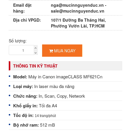
Email đặt
nga@mucinnguyenduc.vn
-
hàng:
sale@mucinnguyenduc.vn
Địa chỉ VPGD:
107/1 Đường Ba Tháng Hai,
Phường Vườn Lài, TP.HCM
Số lượng:
MUA NGAY
THÔNG TIN KỸ THUẬT
Model:
Máy in Canon imageCLASS MF621Cn
Loại máy:
In laser màu đa năng
Chức năng:
In, Scan, Copy, Network
Khổ giấy in:
Tối đa A4
Tốc độ in:
14 trang/phút
Bộ nhớ ram:
512 mB