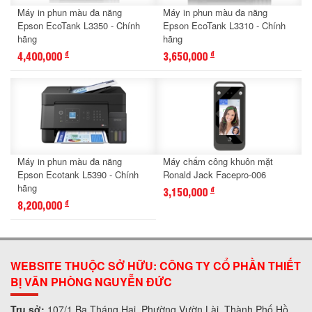
Máy in phun màu đa năng
Máy in phun màu đa năng
Epson EcoTank L3350 - Chính
Epson EcoTank L3310 - Chính
hãng
hãng
4,400,000
3,650,000
đ
đ
Máy in phun màu đa năng
Máy chấm công khuôn mặt
Epson Ecotank L5390 - Chính
Ronald Jack Facepro-006
hãng
3,150,000
đ
8,200,000
đ
WEBSITE THUỘC SỞ HỮU: CÔNG TY CỔ PHẦN THIẾT
BỊ VĂN PHÒNG NGUYỄN ĐỨC
Trụ sở:
107/1 Ba Tháng Hai, Phường Vườn Lài, Thành Phố Hồ