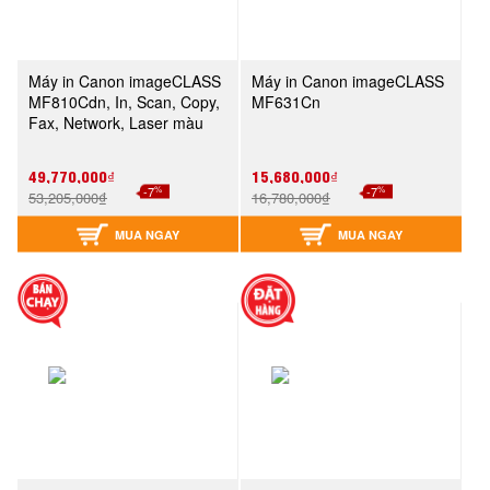
Máy in Canon imageCLASS
Máy in Canon imageCLASS
MF810Cdn, In, Scan, Copy,
MF631Cn
Fax, Network, Laser màu
49,770,000₫
15,680,000₫
%
%
-7
-7
53,205,000₫
16,780,000₫
MUA NGAY
MUA NGAY