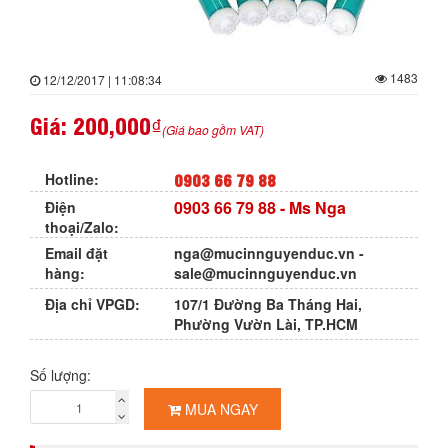
1483
12/12/2017 | 11:08:34
Giá:
200,000₫
(Giá bao gồm VAT)
0903 66 79 88
Hotline:
0903 66 79 88
- Ms Nga
Điện
thoại/Zalo:
Email đặt
nga@mucinnguyenduc.vn
-
hàng:
sale@mucinnguyenduc.vn
Địa chỉ VPGD:
107/1 Đường Ba Tháng Hai,
Phường Vườn Lài, TP.HCM
Số lượng:
MUA NGAY