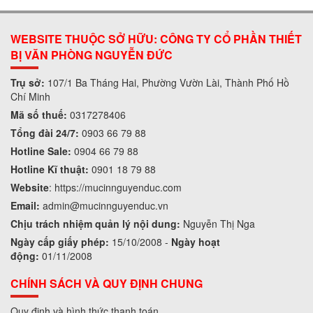
WEBSITE THUỘC SỞ HỮU: CÔNG TY CỔ PHẦN THIẾT
BỊ VĂN PHÒNG NGUYỄN ĐỨC
Trụ sở:
107/1 Ba Tháng Hai, Phường Vườn Lài, Thành Phố Hồ
Chí Minh
Mã số thuế:
0317278406
Tổng đài 24/7:
0903 66 79 88
Hotline Sale:
0904 66 79 88
Hotline Kĩ thuật:
0901 18 79 88
Website
:
https://mucinnguyenduc.com
Email:
admin
@mucinnguyenduc.vn
Chịu trách nhiệm quản lý nội dung:
Nguyễn Thị Nga
Ngày cấp giấy phép:
15/10/2008 -
Ngày hoạt
động:
01/11/2008
CHÍNH SÁCH VÀ QUY ĐỊNH CHUNG
Quy định và hình thức thanh toán