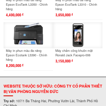
Epson EcoTank L3350 - Chính
Epson EcoTank L3310 - Chính
hãng
hãng
4,400,000
3,650,000
đ
đ
Máy in phun màu đa năng
Máy chấm công khuôn mặt
Epson Ecotank L5390 - Chính
Ronald Jack Facepro-006
hãng
3,150,000
đ
8,200,000
đ
WEBSITE THUỘC SỞ HỮU: CÔNG TY CỔ PHẦN THIẾT
BỊ VĂN PHÒNG NGUYỄN ĐỨC
Trụ sở:
107/1 Ba Tháng Hai, Phường Vườn Lài, Thành Phố Hồ
Chí Minh