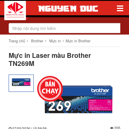
Toggle
Naviga
›
›
›
Trang chủ
Brother
Mực in
Mực in Brother
Mực in Laser màu Brother
TN269M
205
07/05/2026 | 15:59:59