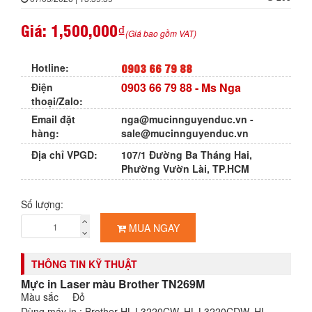
Giá:
1,500,000₫
(Giá bao gồm VAT)
0903 66 79 88
Hotline:
0903 66 79 88
- Ms Nga
Điện
thoại/Zalo:
Email đặt
nga@mucinnguyenduc.vn
-
hàng:
sale@mucinnguyenduc.vn
Địa chỉ VPGD:
107/1 Đường Ba Tháng Hai,
Phường Vườn Lài, TP.HCM
Số lượng:
MUA NGAY
THÔNG TIN KỸ THUẬT
Mực in Laser màu Brother TN269M
Màu sắc Đỏ
Dùng máy in : Brother HL-L3220CW, HL-L3220CDW, HL-