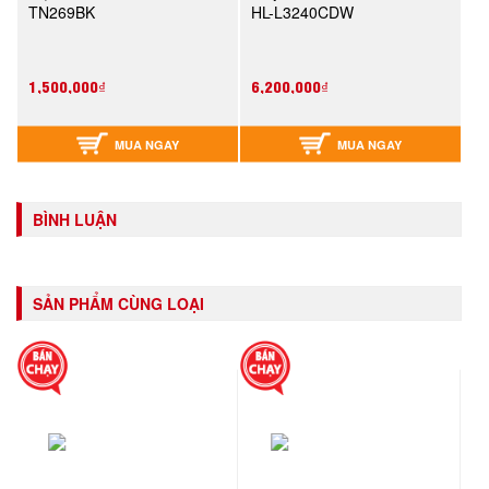
TN269BK
HL-L3240CDW
1,500,000₫
6,200,000₫
MUA NGAY
MUA NGAY
BÌNH LUẬN
SẢN PHẨM CÙNG LOẠI