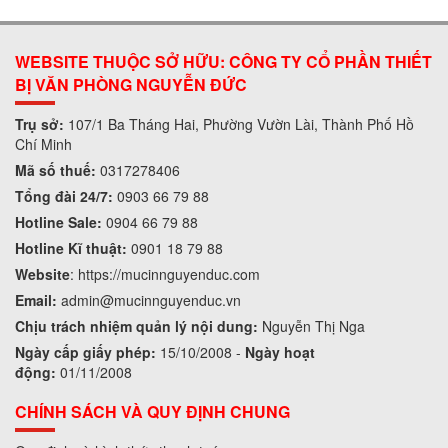
WEBSITE THUỘC SỞ HỮU: CÔNG TY CỔ PHẦN THIẾT
BỊ VĂN PHÒNG NGUYỄN ĐỨC
Trụ sở:
107/1 Ba Tháng Hai, Phường Vườn Lài, Thành Phố Hồ
Chí Minh
Mã số thuế:
0317278406
Tổng đài 24/7:
0903 66 79 88
Hotline Sale:
0904 66 79 88
Hotline Kĩ thuật:
0901 18 79 88
Website
:
https://mucinnguyenduc.com
Email:
admin
@mucinnguyenduc.vn
Chịu trách nhiệm quản lý nội dung:
Nguyễn Thị Nga
Ngày cấp giấy phép:
15/10/2008 -
Ngày hoạt
động:
01/11/2008
CHÍNH SÁCH VÀ QUY ĐỊNH CHUNG