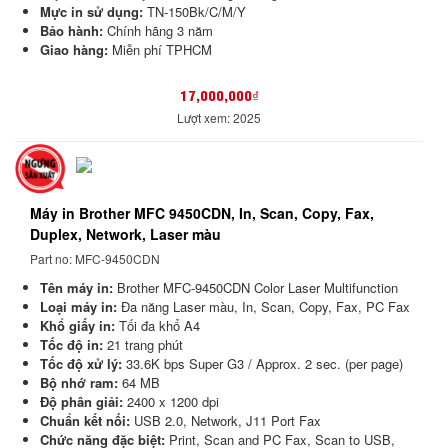
Mực in sử dụng:
TN-150Bk/C/M/Y
Bảo hành:
Chính hãng 3 năm
Giao hàng:
Miễn phí TPHCM
17,000,000₫
Lượt xem: 2025
Máy in Brother MFC 9450CDN, In, Scan, Copy, Fax,
Duplex, Network, Laser màu
Part no: MFC-9450CDN
Tên máy in:
Brother MFC-9450CDN Color Laser Multifunction
Loại máy in:
Đa năng Laser màu, In, Scan, Copy, Fax, PC Fax
Khổ giấy in:
Tối đa khổ A4
Tốc độ in:
21 trang phút
Tốc độ xử lý:
33.6K bps Super G3 / Approx. 2 sec. (per page)
Bộ nhớ ram:
64 MB
Độ phân giải:
2400 x 1200 dpi
Chuẩn kết nối:
USB 2.0, Network, J11 Port Fax
Chức năng đặc biệt:
Print, Scan and PC Fax, Scan to USB,