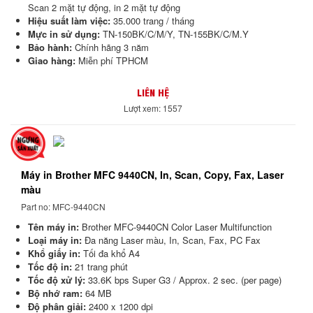
Scan 2 mặt tự động, in 2 mặt tự động
Hiệu suất làm việc:
35.000 trang / tháng
Mực in sử dụng:
TN-150BK/C/M/Y, TN-155BK/C/M.Y
Bảo hành:
Chính hãng 3 năm
Giao hàng:
Miễn phí TPHCM
LIÊN HỆ
Lượt xem: 1557
Máy in Brother MFC 9440CN, In, Scan, Copy, Fax, Laser
màu
Part no: MFC-9440CN
Tên máy in:
Brother MFC-9440CN Color Laser Multifunction
Loại máy in:
Đa năng Laser màu, In, Scan, Fax, PC Fax
Khổ giấy in:
Tối đa khổ A4
Tốc độ in:
21 trang phút
Tốc độ xử lý:
33.6K bps Super G3 / Approx. 2 sec. (per page)
Bộ nhớ ram:
64 MB
Độ phân giải:
2400 x 1200 dpi