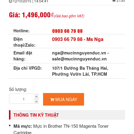
2130
12/10/2015 | 14:04:41
Giá:
1,496,000₫
(Giá bao gồm VAT)
0903 66 79 88
Hotline:
0903 66 79 88
- Ms Nga
Điện
thoại/Zalo:
Email đặt
nga@mucinnguyenduc.vn
-
hàng:
sale@mucinnguyenduc.vn
Địa chỉ VPGD:
107/1 Đường Ba Tháng Hai,
Phường Vườn Lài, TP.HCM
Số lượng:
MUA NGAY
THÔNG TIN KỸ THUẬT
Mã mực:
Mực in Brother TN-150 Magenta Toner
Cartridge