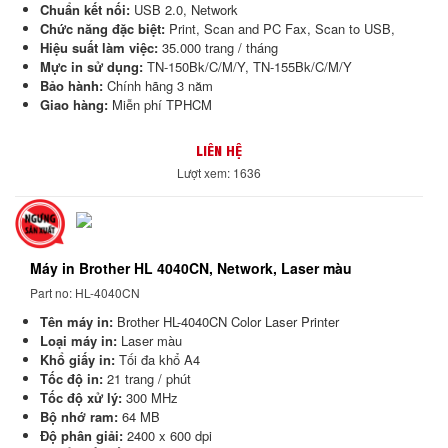
Chuẩn kết nối:
USB 2.0, Network
Chức năng đặc biệt:
Print, Scan and PC Fax, Scan to USB,
Hiệu suất làm việc:
35.000 trang / tháng
Mực in sử dụng:
TN-150Bk/C/M/Y,
TN-155Bk/C/M/Y
Bảo hành:
Chính hãng 3 năm
Giao hàng:
Miễn phí TPHCM
LIÊN HỆ
Lượt xem: 1636
Máy in Brother HL 4040CN, Network, Laser màu
Part no: HL-4040CN
Tên máy in:
Brother HL-4040CN Color Laser Printer
Loại máy in:
Laser màu
Khổ giấy in:
Tối đa khổ A4
Tốc độ in:
21 trang / phút
Tốc độ xử lý:
300 MHz
Bộ nhớ ram:
64 MB
Độ phân giải:
2400 x 600 dpi