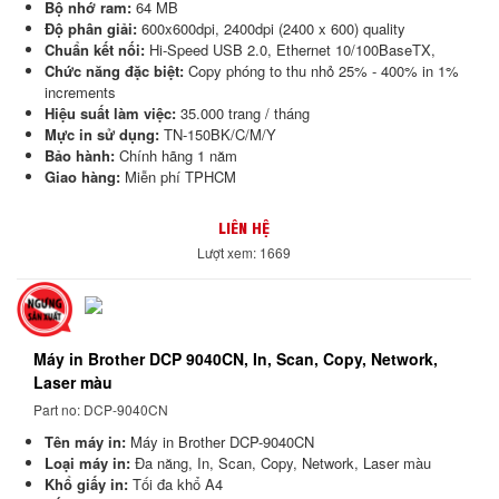
Bộ nhớ ram:
64 MB
Độ phân giải:
600x600dpi, 2400dpi (2400 x 600) quality
Chuẩn kết nối:
Hi-Speed USB 2.0, Ethernet 10/100BaseTX,
Chức năng đặc biệt:
Copy phóng to thu nhỏ
25% - 400% in 1%
increments
Hiệu suất làm việc:
35.000 trang / tháng
Mực in sử dụng:
TN-150BK/C/M/Y
Bảo hành:
Chính hãng 1 năm
Giao hàng:
Miễn phí TPHCM
LIÊN HỆ
Lượt xem: 1669
Máy in Brother DCP 9040CN, In, Scan, Copy, Network,
Laser màu
Part no: DCP-9040CN
Tên máy in:
Máy in Brother DCP-9040CN
Loại máy in:
Đa năng,
In, Scan, Copy, Network, Laser màu
Khổ giấy in:
Tối đa khổ A4