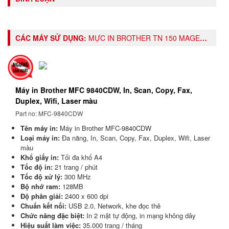
CÁC MÁY SỬ DỤNG:
MỰC IN BROTHER TN 150 MAGENTA TONER CARTRIDGE (TN-150M)
Máy in Brother MFC 9840CDW, In, Scan, Copy, Fax,
Duplex, Wifi, Laser màu
Part no: MFC-9840CDW
Tên máy in:
Máy in Brother MFC-9840CDW
Loại máy in:
Đa năng, In, Scan, Copy, Fax, Duplex, Wifi, Laser
màu
Khổ giấy in:
Tối đa khổ A4
Tốc độ in:
21 trang / phút
Tốc độ xử lý:
300 MHz
Bộ nhớ ram:
128MB
Độ phân giải:
2400 x 600 dpi
Chuẩn kết nối:
USB 2.0, Network, khe đọc thẻ
Chức năng đặc biệt:
In 2 mặt tự động, in mạng không dây
Hiệu suất làm việc:
35.000 trang / tháng