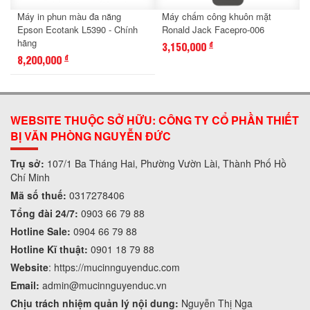
Máy in phun màu đa năng
Máy chấm công khuôn mặt
Epson Ecotank L5390 - Chính
Ronald Jack Facepro-006
hãng
3,150,000
đ
8,200,000
đ
WEBSITE THUỘC SỞ HỮU: CÔNG TY CỔ PHẦN THIẾT
BỊ VĂN PHÒNG NGUYỄN ĐỨC
Trụ sở:
107/1 Ba Tháng Hai, Phường Vườn Lài, Thành Phố Hồ
Chí Minh
Mã số thuế:
0317278406
Tổng đài 24/7:
0903 66 79 88
Hotline Sale:
0904 66 79 88
Hotline Kĩ thuật:
0901 18 79 88
Website
:
https://mucinnguyenduc.com
Email:
admin
@mucinnguyenduc.vn
Chịu trách nhiệm quản lý nội dung:
Nguyễn Thị Nga