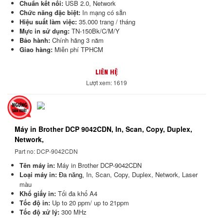
Chuẩn kết nối:
USB 2.0, Network
Chức năng đặc biệt:
In mạng có sẵn
Hiệu suất làm việc:
35.000 trang / tháng
Mực in sử dụng:
TN-150Bk/C/M/Y
Bảo hành:
Chính hãng 3 năm
Giao hàng:
Miễn phí TPHCM
LIÊN HỆ
Lượt xem: 1619
Máy in Brother DCP 9042CDN, In, Scan, Copy, Duplex,
Network,
Part no: DCP-9042CDN
Tên máy in:
Máy in Brother DCP-9042CDN
Loại máy in:
In, Scan, Copy, Duplex, Network, Laser
Đa năng,
màu
Khổ giấy in:
Tối đa khổ A4
Tốc độ in:
Up to 20 ppm/ up to 21ppm
Tốc độ xử lý:
300 MHz