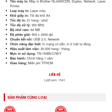
Tên máy in:
Máy in Brother HL-4050CDN, Duplex, Network, Laser
Printer
Loại máy in:
Laser màu
Khổ giấy in:
Tối đa khổ A4
Tốc độ in:
21 trang / phút
Tốc độ xử lý:
300 MHz
Bộ nhớ ram:
64 MB
Độ phân giải:
600 x 2400 dpi
Chuẩn kết nối:
USB 2.0, Network
Chức năng đặc biệt:
In mạng có sẵn, in 2 mặt tự động
Hiệu suất làm việc:
30.000 trang / tháng
Mực in sử dụng:
TN-150Bk/C/M/Y
Bảo hành:
Chính hãng 1 năm
Giao hàng:
Miễn phí TPHCM
LIÊN HỆ
Lượt xem: 1541
SẢN PHẨM CÙNG LOẠI