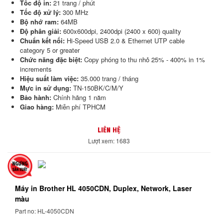
Tốc độ in:
21 trang / phút
Tốc độ xử lý:
300 MHz
Bộ nhớ ram:
64MB
Độ phân giải:
600x600dpi, 2400dpi (2400 x 600) quality
Chuẩn kết nối:
Hi-Speed USB 2.0 & Ethernet UTP cable
category 5 or greater
Chức năng đặc biệt:
Copy phóng to thu nhỏ
25% - 400% in 1%
increments
Hiệu suất làm việc:
35.000 trang / tháng
Mực in sử dụng:
TN-150BK/C/M/Y
Bảo hành:
Chính hãng 1 năm
Giao hàng:
Miễn phí TPHCM
LIÊN HỆ
Lượt xem: 1683
Máy in Brother HL 4050CDN, Duplex, Network, Laser
màu
Part no: HL-4050CDN