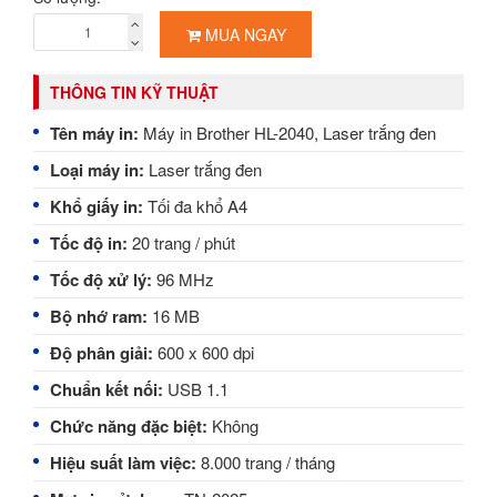
MUA NGAY
THÔNG TIN KỸ THUẬT
Tên máy in:
Máy in Brother HL-2040, Laser trắng đen
Loại máy in:
Laser trắng đen
Khổ giấy in:
Tối đa khổ A4
Tốc độ in:
20 trang / phút
Tốc độ xử lý:
96 MHz
Bộ nhớ ram:
16 MB
Độ phân giải:
600 x 600 dpi
Chuẩn kết nối:
USB 1.1
Chức năng đặc biệt:
Không
Hiệu suất làm việc:
8.000 trang / tháng