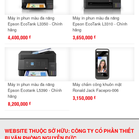
Máy in phun màu đa năng
Máy in phun màu đa năng
Epson EcoTank L3350 - Chính
Epson EcoTank L3310 - Chính
hãng
hãng
4,400,000
3,650,000
đ
đ
Máy in phun màu đa năng
Máy chấm công khuôn mặt
Epson Ecotank L5390 - Chính
Ronald Jack Facepro-006
hãng
3,150,000
đ
8,200,000
đ
WEBSITE THUỘC SỞ HỮU: CÔNG TY CỔ PHẦN THIẾT
BỊ VĂN PHÒNG NGUYỄN ĐỨC