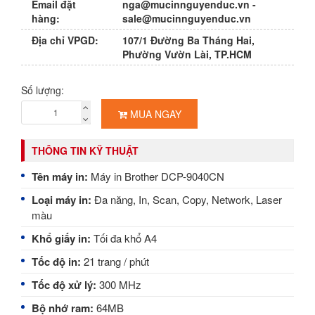
Email đặt
nga@mucinnguyenduc.vn
-
hàng:
sale@mucinnguyenduc.vn
Địa chỉ VPGD:
107/1 Đường Ba Tháng Hai,
Phường Vườn Lài, TP.HCM
Số lượng:
MUA NGAY
THÔNG TIN KỸ THUẬT
Tên máy in:
Máy in Brother DCP-9040CN
Loại máy in:
Đa năng,
In, Scan, Copy, Network, Laser
màu
Khổ giấy in:
Tối đa khổ A4
Tốc độ in:
21 trang / phút
Tốc độ xử lý:
300 MHz
Bộ nhớ ram:
64MB