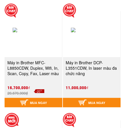
Máy in Brother MFC-
Máy in Brother DCP-
L8850CDW, Duplex, Wifi, In,
L3551CDW, In laser màu đa
Scan, Copy, Fax, Laser màu
chức năng
16,700,000₫
11,000,000₫
%
-20
20,670,000₫
MUA NGAY
MUA NGAY