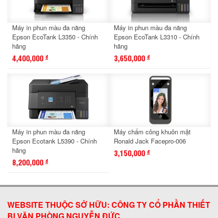
Máy in phun màu đa năng
Máy in phun màu đa năng
Epson EcoTank L3350 - Chính
Epson EcoTank L3310 - Chính
hãng
hãng
4,400,000
3,650,000
đ
đ
Máy in phun màu đa năng
Máy chấm công khuôn mặt
Epson Ecotank L5390 - Chính
Ronald Jack Facepro-006
hãng
3,150,000
đ
8,200,000
đ
WEBSITE THUỘC SỞ HỮU: CÔNG TY CỔ PHẦN THIẾT
BỊ VĂN PHÒNG NGUYỄN ĐỨC