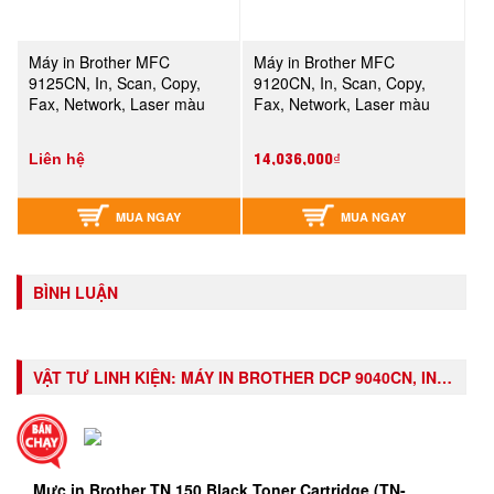
Máy in Brother MFC
Máy in Brother MFC
9125CN, In, Scan, Copy,
9120CN, In, Scan, Copy,
Fax, Network, Laser màu
Fax, Network, Laser màu
14,036,000₫
Liên hệ
MUA NGAY
MUA NGAY
BÌNH LUẬN
VẬT TƯ LINH KIỆN:
MÁY IN BROTHER DCP 9040CN, IN, SCAN, COPY, NETWORK, LASER MÀU
Mực in Brother TN 150 Black Toner Cartridge (TN-